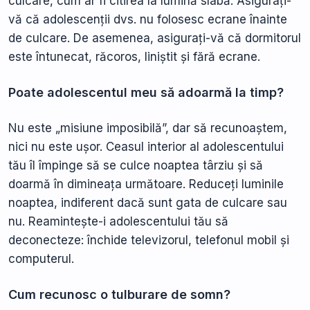
culcare, cum ar fi citirea la lumină slabă. Asigurați-
vă că adolescenții dvs. nu folosesc ecrane înainte
de culcare. De asemenea, asigurați-vă că dormitorul
este întunecat, răcoros, liniștit și fără ecrane.
Poate adolescentul meu să adoarmă la timp?
Nu este „misiune imposibilă”, dar să recunoaștem,
nici nu este ușor. Ceasul interior al adolescentului
tău îl împinge să se culce noaptea târziu și să
doarmă în dimineața următoare. Reduceți luminile
noaptea, indiferent dacă sunt gata de culcare sau
nu. Reamintește-i adolescentului tău să
deconecteze: închide televizorul, telefonul mobil și
computerul.
Cum recunosc o tulburare de somn?