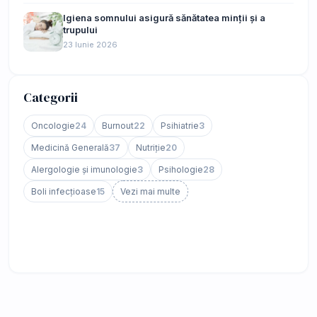
Igiena somnului asigură sănătatea minții și a
trupului
23 Iunie 2026
Categorii
Oncologie
24
Burnout
22
Psihiatrie
3
Medicină Generală
37
Nutriție
20
Alergologie și imunologie
3
Psihologie
28
Boli infecțioase
15
Vezi mai multe