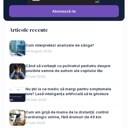
Abonează-te
Articole recente
Cum interpretezi analizele de sânge?
04 August 2026
Când să vorbești cu psihiatrul pediatru despre
posibile semne de autism ale copilului tău
31 Iulie 2026
Nu știi la ce medic să mergi pentru simptomele
tale? Lasă inteligența artificială să te ghideze
24 Iulie 2026
Cum am grijă de mama de la distanță: control
cardiologic online, fără drumuri de 45 km
21 Iulie 2026