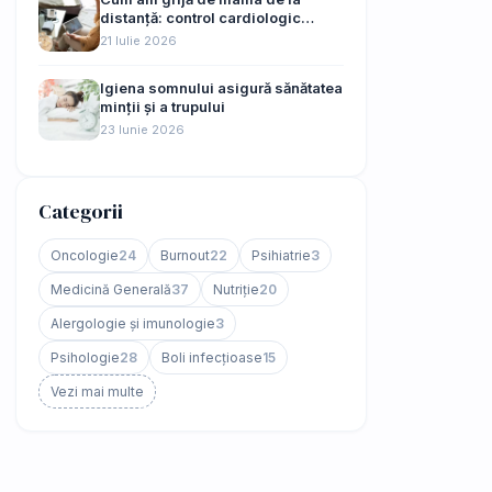
distanță: control cardiologic
online, fără drumuri de 45 km
21 Iulie 2026
Igiena somnului asigură sănătatea
minții și a trupului
23 Iunie 2026
Categorii
Oncologie
24
Burnout
22
Psihiatrie
3
Medicină Generală
37
Nutriție
20
Alergologie și imunologie
3
Psihologie
28
Boli infecțioase
15
Vezi mai multe