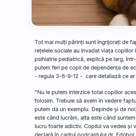
Tot mai mulți părinți sunt îngrijorați de f
rețelele sociale au invadat viața copiilor
psihiatrie pediatrică, explică pe larg, într
putem feri pe copii de dependența de ecr
- regula 3-6-9-12 - care detaliază ce ar t
”Nu le putem interzice total copiilor acest
folosim. Trebuie să avem în vedere faptul c
putem da un exemplu. Depinde și de noi, 
este când lucrăm, alta este când suntem 
lucru foarte adictiv. Copilul va vedea și v
declară în cadrul podcastului dr. Edobor