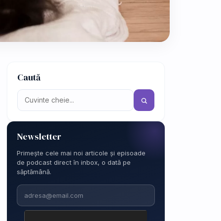
Caută
Newsletter
Primește cele mai noi articole și episoade
de podcast direct în inbox, o dată pe
săptămână.
Email