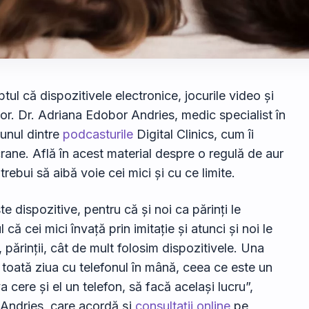
aptul că dispozitivele electronice, jocurile video și
 lor. Dr. Adriana Edobor Andries, medic specialist în
-unul dintre
podcasturile
Digital Clinics, cum îi
ane. Află în acest material despre o regulă de aur
rebui să aibă voie cei mici și cu ce limite.
e dispozitive, pentru că și noi ca părinți le
ă cei mici învață prin imitație și atunci și noi le
părinții, cât de mult folosim dispozitivele. Una
toată ziua cu telefonul în mână, ceea ce este un
a cere și el un telefon, să facă același lucru”,
 Andries, care acordă și
consultații online
pe