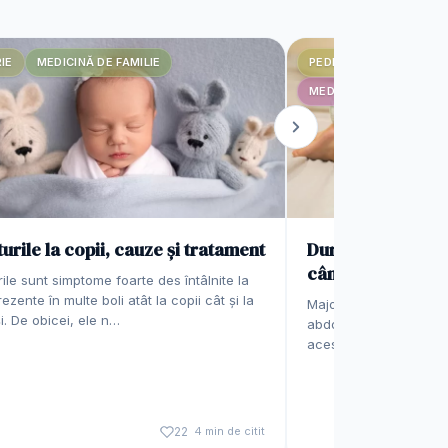
IE
MEDICINĂ DE FAMILIE
PEDIATRIE
MEDICINĂ
MEDICINĂ INTERNĂ
urile la copii, cauze și tratament
Durerile de burtă 
când e ceva grav
ile sunt simptome foarte des întâlnite la
rezente în multe boli atât la copii cât și la
Majoritatea copiilor e
i. De obicei, ele n…
abdominale din când în
aceste dureri cu ter
22
4 min de citit