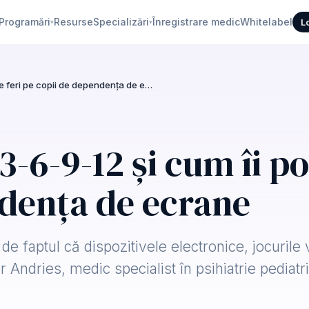
Programări
Resurse
Specializări
Înregistrare medic
Whitelabel
L
▾
▾
Ce este regula 3-6-9-12 și cum îi poate feri pe copii de dependența de ecrane
3-6-9-12 și cum îi po
ndența de ecrane
i de faptul că dispozitivele electronice, jocurile
or Andries, medic specialist în psihiatrie pediat