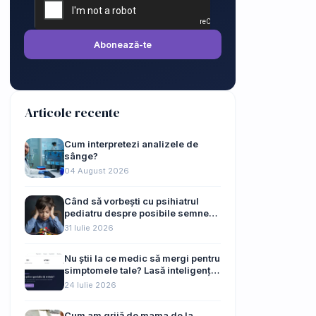
Abonează-te
Articole recente
Cum interpretezi analizele de
sânge?
04 August 2026
Când să vorbești cu psihiatrul
pediatru despre posibile semne
de autism ale copilului tău
31 Iulie 2026
Nu știi la ce medic să mergi pentru
simptomele tale? Lasă inteligența
artificială să te ghideze
24 Iulie 2026
Cum am grijă de mama de la