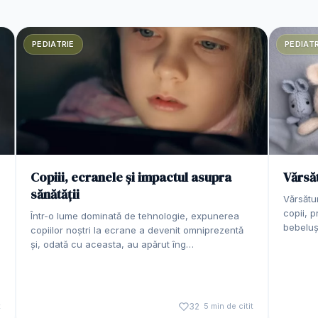
PEDIATRIE
PEDIATR
Copiii, ecranele și impactul asupra
Vărsăt
sănătății
Vărsătur
copii, p
Într-o lume dominată de tehnologie, expunerea
bebeluș
copiilor noștri la ecrane a devenit omniprezentă
și, odată cu aceasta, au apărut îng…
t
32
5 min de citit