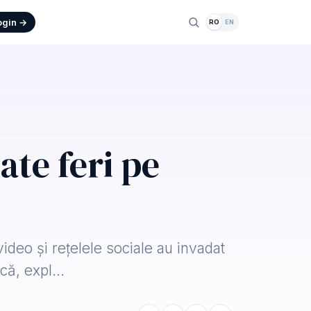
ogin →
RO
EN
ate feri pe
 video și rețelele sociale au invadat
rică, expl…