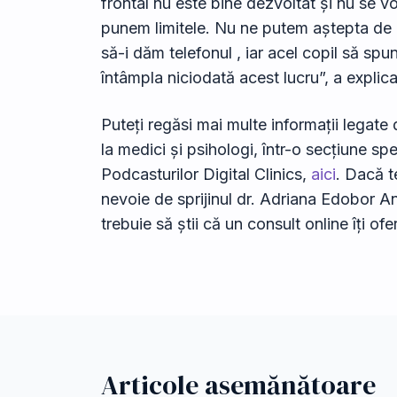
frontal nu este bine dezvoltat și nu se vor
punem limitele. Nu ne putem aștepta de l
să-i dăm telefonul , iar acel copil să spu
întâmpla niciodată acest lucru”, a explicat
Puteți regăsi mai multe informații legate 
la medici și psihologi, într-o secțiune sp
Podcasturilor Digital Clinics,
aici
. Dacă t
nevoie de sprijinul dr. Adriana Edobor An
trebuie să știi că un consult online îți ofe
Articole asemănătoare