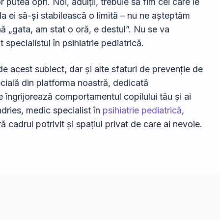
 putea opri. Noi, adulții, trebuie să fim cei care le
a ei să-și stabilească o limită – nu ne așteptăm
nă „gata, am stat o oră, e destul”. Nu se va
 specialistul în psihiatrie pediatrică.
de acest subiect, dar și alte sfaturi de prevenție de
ecială din platforma noastră, dedicată
e îngrijorează comportamentul copilului tău și ai
dries, medic specialist în
psihiatrie pediatrică
,
ră cadrul potrivit și spațiul privat de care ai nevoie.