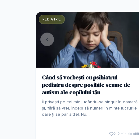
PEDIATRIE
Când să vorbești cu psihiatrul
pediatru despre posibile semne de
autism ale copilului tău
Îl privești pe cel mic jucându-se singur în cameră
și, fără să vrei, începi să numeri în minte lucrurile
care ți se par altfel. Nu…
2
2 min de citi