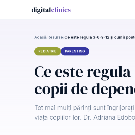
digital
clinics
Acasă
/
Resurse
/
PEDIATRIE
PARENTING
Ce este regula 
copii de depe
Tot mai mulți părinți sunt îngrijoraț
viața copiilor lor. Dr. Adriana Edob