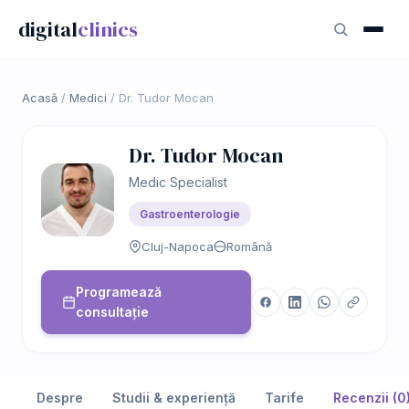
digital
clinics
Acasă
/
Medici
/
Dr. Tudor Mocan
Dr. Tudor Mocan
Medic Specialist
Gastroenterologie
Cluj-Napoca
Română
Programează
consultație
Despre
Studii & experiență
Tarife
Recenzii (0