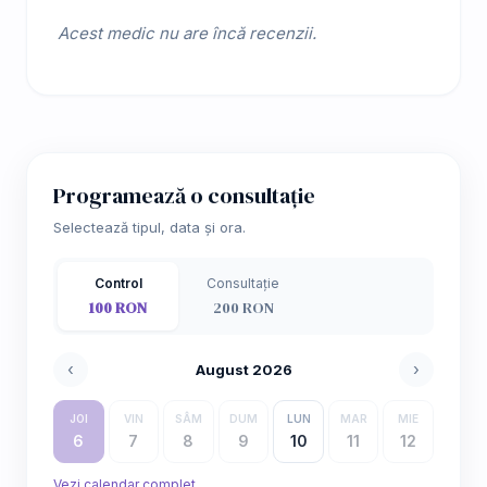
Acest medic nu are încă recenzii.
Programează o consultație
Selectează tipul, data și ora.
Control
Consultație
100 RON
200 RON
‹
›
August 2026
JOI
VIN
SÂM
DUM
LUN
MAR
MIE
6
7
8
9
10
11
12
Vezi calendar complet