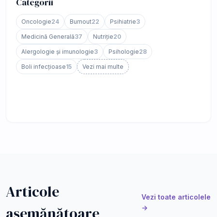
Categorii
Oncologie
24
Burnout
22
Psihiatrie
3
Medicină Generală
37
Nutriție
20
Alergologie și imunologie
3
Psihologie
28
Boli infecțioase
15
Vezi mai multe
Articole
Vezi toate articolele
asemănătoare
→