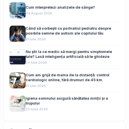
Cum interpretezi analizele de sânge?
04 August 2026
Când să vorbești cu psihiatrul pediatru despre
posibile semne de autism ale copilului tău
31 Iulie 2026
Nu știi la ce medic să mergi pentru simptomele
tale? Lasă inteligența artificială să te ghideze
24 Iulie 2026
Cum am grijă de mama de la distanță: control
cardiologic online, fără drumuri de 45 km
21 Iulie 2026
Igiena somnului asigură sănătatea minții și a
trupului
23 Iunie 2026