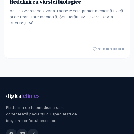
Redefinirea vârstei biologice
de Dr. Georgiana Ozana Tache Medic primar medicină fizică
și de reabilitare medicală, Șef lucrări UMF „Carol Davila”,
București Vâ…
28
5 min de citit
digital
clinics
Platforma de telemedicină care
conectează pacienții cu specialiști de
top, din confortul casei lor.