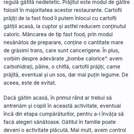
regulă gătită nedietetic. Prăjitul este modul de gătire
folosit în majoritatea acestor restaurante. Cartofii
prăjiți de la fast food îi putem înlocui cu cartofii
gătiții acasă, la cuptor și astfel reducem conținutul
caloric. Mâncarea de tip fast food, prin modul
nesănătos de preparare, conține o cantitate mare
de grăsimi trans, care sunt cancerigene. În plus,
vorbim despre adevărate „bombe calorice”: avem
carbohidrați, pâine, o chiflă, cartofii prăjiți, carne
prăjită, eventual și un sos, dar mai puțin legume. De
aceea, este de evitat.
Dacă gătim acasă, în primul rând ar trebui să
antrenăm și copiii în această activitate, eventual
încă din etapa cumpărăturilor, pentru a-i învăța să
facă alegeri sănătoase. Gătitul în familie poate
deveni o activitate plăcută. Mai mult, avem control