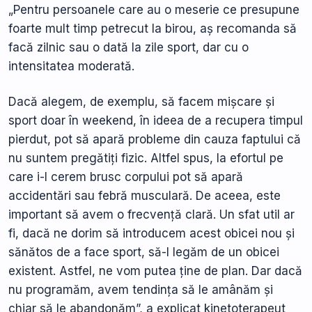
„Pentru persoanele care au o meserie ce presupune
foarte mult timp petrecut la birou, aș recomanda să
facă zilnic sau o dată la zile sport, dar cu o
intensitatea moderată.
Dacă alegem, de exemplu, să facem mișcare și
sport doar în weekend, în ideea de a recupera timpul
pierdut, pot să apară probleme din cauza faptului că
nu suntem pregătiți fizic. Altfel spus, la efortul pe
care i-l cerem brusc corpului pot să apară
accidentări sau febră musculară. De aceea, este
important să avem o frecvență clară. Un sfat util ar
fi, dacă ne dorim să introducem acest obicei nou și
sănătos de a face sport, să-l legăm de un obicei
existent. Astfel, ne vom putea ține de plan. Dar dacă
nu programăm, avem tendința să le amânăm și
chiar să le abandonăm”, a explicat kinetoterapeut