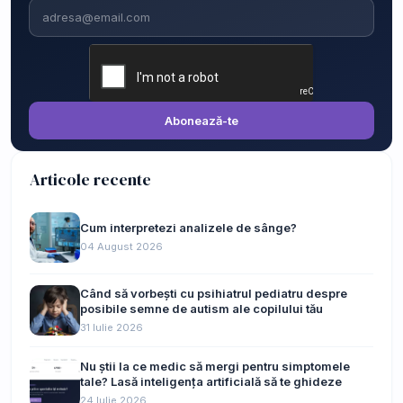
Email
Abonează-te
Articole recente
Cum interpretezi analizele de sânge?
04 August 2026
Când să vorbești cu psihiatrul pediatru despre
posibile semne de autism ale copilului tău
31 Iulie 2026
Nu știi la ce medic să mergi pentru simptomele
tale? Lasă inteligența artificială să te ghideze
24 Iulie 2026