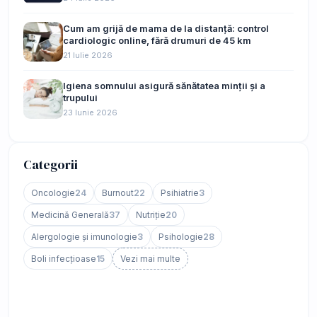
Cum am grijă de mama de la distanță: control
cardiologic online, fără drumuri de 45 km
21 Iulie 2026
Igiena somnului asigură sănătatea minții și a
trupului
23 Iunie 2026
Categorii
Oncologie
24
Burnout
22
Psihiatrie
3
Medicină Generală
37
Nutriție
20
Alergologie și imunologie
3
Psihologie
28
Boli infecțioase
15
Vezi mai multe