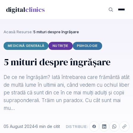
digital
clinics
Acasă
/
Resurse
/
5 mituri despre îngrășare
MEDICINĂ GENERALĂ
NUTRIȚIE
PSIHOLOGIE
5 mituri despre îngrășare
De ce ne îngrășăm? Iată întrebarea care frământă atât
de multă lume în ultimii ani, când vedem cu ochiul liber
pe stradă că sunt din ce în ce mai mulți adulți și copii
supraponderali. Trăim un paradox. Cu cât sunt mai
mu…
05 August 2024
6 min de citit
DISTRIBUIE: