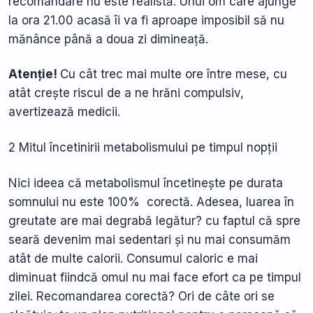
recomandare nu este realistă. Unui om care ajunge
la ora 21.00 acasă îi va fi aproape imposibil să nu
mănânce până a doua zi dimineață.
Atenție!
Cu cât trec mai multe ore între mese, cu
atât crește riscul de a ne hrăni compulsiv,
avertizează medicii.
2 Mitul încetinirii metabolismului pe timpul nopții
Nici ideea că metabolismul încetinește pe durata
somnului nu este 100% corectă. Adesea, luarea în
greutate are mai degrabă legătur? cu faptul că spre
seară devenim mai sedentari și nu mai consumăm
atât de multe calorii. Consumul caloric e mai
diminuat fiindcă omul nu mai face efort ca pe timpul
zilei. Recomandarea corectă? Ori de câte ori se