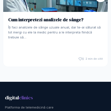
Cum interpretezi analizele de sânge?
Îți faci analizele de sânge uzuale anual, dar te-ai săturat să
tot mergi cu ele la medic pentru a le interpreta fiindcă
trebuie să…
0
2 min de citit
digital
clinics
Platforma de telemedicină care