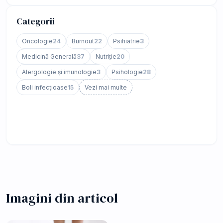
Categorii
Oncologie
24
Burnout
22
Psihiatrie
3
Medicină Generală
37
Nutriție
20
Alergologie și imunologie
3
Psihologie
28
Boli infecțioase
15
Vezi mai multe
Imagini din articol