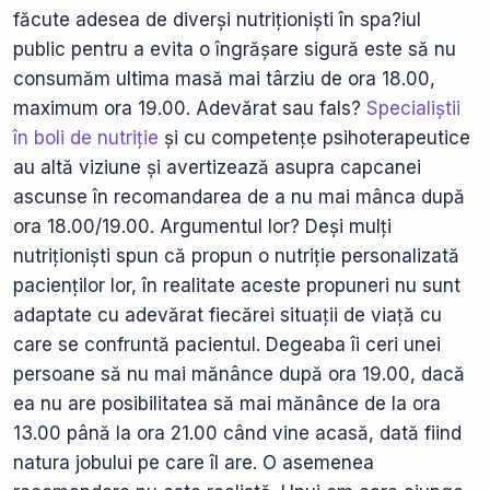
făcute adesea de diverși nutriționiști în spa?iul
public pentru a evita o îngrășare sigură este să nu
consumăm ultima masă mai târziu de ora 18.00,
maximum ora 19.00. Adevărat sau fals?
Specialiștii
în boli de nutriție
și cu competențe psihoterapeutice
au altă viziune și avertizează asupra capcanei
ascunse în recomandarea de a nu mai mânca după
ora 18.00/19.00. Argumentul lor? Deși mulți
nutriționiști spun că propun o nutriție personalizată
pacienților lor, în realitate aceste propuneri nu sunt
adaptate cu adevărat fiecărei situații de viață cu
care se confruntă pacientul. Degeaba îi ceri unei
persoane să nu mai mănânce după ora 19.00, dacă
ea nu are posibilitatea să mai mănânce de la ora
13.00 până la ora 21.00 când vine acasă, dată fiind
natura jobului pe care îl are. O asemenea