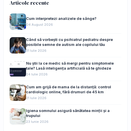
Articole recente
Cum interpretezi analizele de sânge?
04 August 2026
Când să vorbești cu psihiatrul pediatru despre
posibile semne de autism ale copilului tău
31 Iulie 2026
Nu știi la ce medic să mergi pentru simptomele
tale? Lasă inteligența artificială să te ghideze
24 Iulie 2026
Cum am grijă de mama de la distanță: control
cardiologic online, fără drumuri de 45 km
21 Iulie 2026
Igiena somnului asigură sănătatea minții și a
trupului
23 Iunie 2026