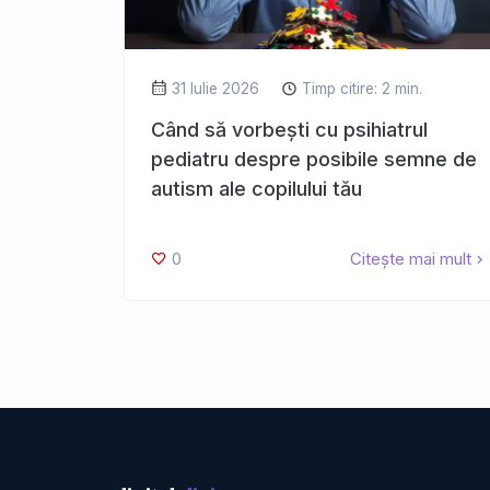
31 Iulie 2026
Timp citire: 2 min.
Când să vorbești cu psihiatrul
pediatru despre posibile semne de
autism ale copilului tău
0
Citește mai mult