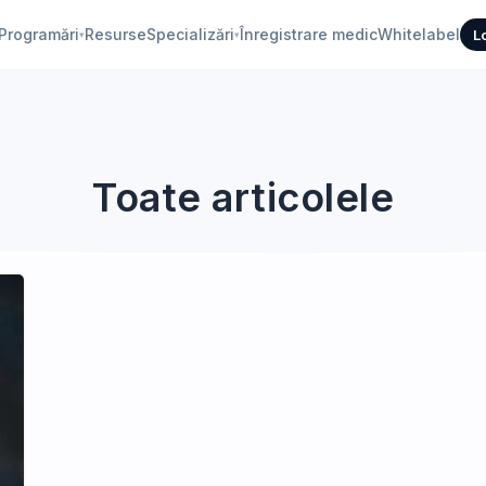
Programări
Resurse
Specializări
Înregistrare medic
Whitelabel
L
▾
▾
Toate articolele