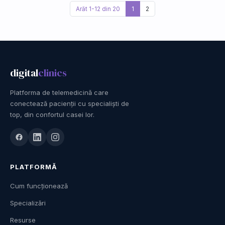
Arăt 1-12 din 20
1
2
digital
clinics
Platforma de telemedicină care
conectează pacienții cu specialiști de
top, din confortul casei lor.
PLATFORMĂ
Cum funcționează
Specializări
Resurse