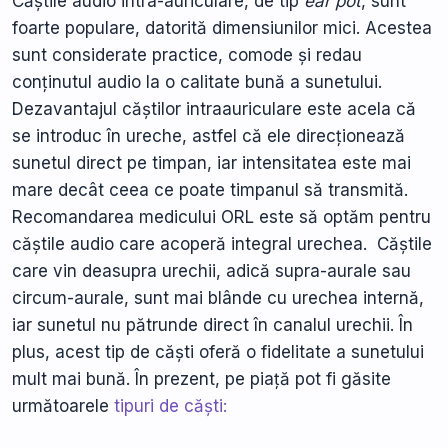
Căștile audio intra-auriculare, de tip
ear pot
, sunt
foarte populare, datorită dimensiunilor mici. Acestea
sunt considerate practice, comode și redau
conținutul audio la o calitate bună a sunetului.
Dezavantajul căștilor intraauriculare este acela că
se introduc în ureche, astfel că ele direcționează
sunetul direct pe timpan, iar intensitatea este mai
mare decât ceea ce poate timpanul să transmită.
Recomandarea medicului ORL este să optăm pentru
căștile audio care acoperă integral urechea. Căștile
care vin deasupra urechii, adică supra-aurale sau
circum-aurale, sunt mai blânde cu urechea internă,
iar sunetul nu pătrunde direct în canalul urechii. În
plus, acest tip de căști oferă o fidelitate a sunetului
mult mai bună. În prezent, pe piață pot fi găsite
următoarele
tipuri de căști: