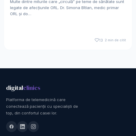
Multe dintre miturile care „circulă” pe teme de sănătate sunt
legate de afecțiunile ORL. Dr. Simona Bîtlan, medic primar
ORL și do…
13
2 min de citit
digital
clinics
Platforma de telemedicină care
conectează pacienții cu specialiști de
top, din confortul casei lor.