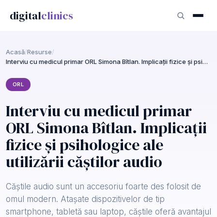
digital
clinics
Acasă
/
Resurse
/
Interviu cu medicul primar ORL Simona Bîtlan. Implicații fizice și psihologice ale utilizării căștilor audio
ORL
Interviu cu medicul primar
ORL Simona Bîtlan. Implicații
fizice și psihologice ale
utilizării căștilor audio
Căștile audio sunt un accesoriu foarte des folosit de
omul modern. Atașate dispozitivelor de tip
smartphone, tabletă sau laptop, căștile oferă avantajul