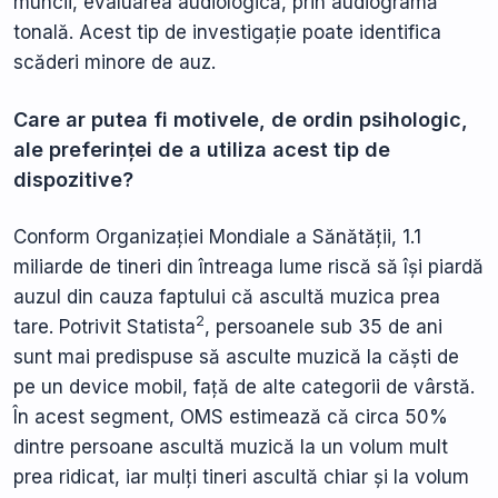
muncii, evaluarea audiologică, prin audiogramă
tonală. Acest tip de investigație poate identifica
scăderi minore de auz.
Care ar putea fi motivele, de ordin psihologic,
ale preferinței de a utiliza acest tip de
dispozitive?
Conform Organizației Mondiale a Sănătății, 1.1
miliarde de tineri din întreaga lume riscă să își piardă
auzul din cauza faptului că ascultă muzica prea
2
tare. Potrivit Statista
, persoanele sub 35 de ani
sunt mai predispuse să asculte muzică la căști de
pe un device mobil, față de alte categorii de vârstă.
În acest segment, OMS estimează că circa 50%
dintre persoane ascultă muzică la un volum mult
prea ridicat, iar mulți tineri ascultă chiar și la volum