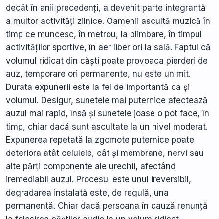
decât în anii precedenți, a devenit parte integrantă
a multor activități zilnice. Oamenii ascultă muzică în
timp ce muncesc, în metrou, la plimbare, în timpul
activităților sportive, în aer liber ori la sală. Faptul că
volumul ridicat din căști poate provoaca pierderi de
auz, temporare ori permanente, nu este un mit.
Durata expunerii este la fel de importantă ca și
volumul. Desigur, sunetele mai puternice afectează
auzul mai rapid, însă și sunetele joase o pot face, în
timp, chiar dacă sunt ascultate la un nivel moderat.
Expunerea repetată la zgomote puternice poate
deteriora atât celulele, cât și membrane, nervi sau
alte părți componente ale urechii, afectând
iremediabil auzul. Procesul este unul ireversibil,
degradarea instalată este, de regulă, una
permanentă. Chiar dacă persoana în cauză renunță
la folosirea căștilor audio la un volum ridicat,