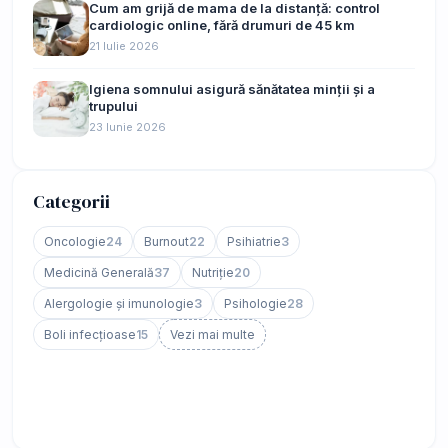
Cum am grijă de mama de la distanță: control
cardiologic online, fără drumuri de 45 km
21 Iulie 2026
Igiena somnului asigură sănătatea minții și a
trupului
23 Iunie 2026
Categorii
Oncologie
24
Burnout
22
Psihiatrie
3
Medicină Generală
37
Nutriție
20
Alergologie și imunologie
3
Psihologie
28
Boli infecțioase
15
Vezi mai multe