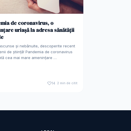
mia de coronavirus, o
nțare uriașă la adresa sănătății
le
ascunse și nebănuite, descoperite recent
nii de știință! Pandemia de coronavirus
ntă cea mai mare amenințare …
14
2 min de citit