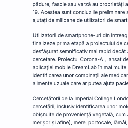
pădure, fasole sau varză au proprietăți an
19. Acestea sunt concluziile preliminare a
ajutați de milioane de utilizatori de smar
Utilizatorii de smartphone-uri din între
finalizeze prima etapă a proiectului de c
desfășurat semnificativ mai rapid decât a
cercetare. Proiectul Corona-AI, lansat de
aplicației mobile DreamLab în mai multe 
identificarea unor combinații ale medica
alimente uzuale care ar putea ajuta paci
Cercetătorii de la Imperial College Londo
cercetării, inclusiv identificarea unor mol
obișnuite de proveniență vegetală, cum a
merișor și afine), mere, portocale, lămâi,