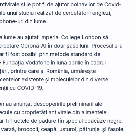
tivirale și le pot fi de ajutor bolnavilor de Covid-
le unui studiu realizat de cercetătorii englezi,
tphone-uri din lume.
aga lume au ajutat Imperial College London să
ercetare Corona-AI în doar șase luni. Procesul s-a
r fi fost posibil prin metode standard de
 Fundația Vodafone în luna aprilie în cadrul
țări, printre care și România, urmărește
mentelor existente și moleculelor din diverse
enții cu COVID-19.
n au anunțat descoperirile preliminarii ale
ecule cu proprietăți antivirale din alimentele
r fi fructele de pădure (în special coacăze negre,
 varză, broccoli, ceapă, usturoi, pătrunjel și fasole.