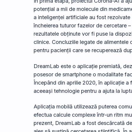
În prima etapă, proiectul Corona-AI a aju
potențial a mii de molecule din medicame
a inteligenței artificiale au fost rezolv
încheierea tuturor fazelor de cercetare 
rezultatele obținute vor fi puse la dispozi
clinice. Concluziile legate de alimentele c
pentru pacienții care se recuperează d
DreamLab este o aplicație premiată, dez
posesor de smartphone o modalitate facil
Începând din aprilie 2020, în aplicație a
aceeași tehnologie pentru a ajuta la lupt
Aplicația mobilă utilizează puterea com
efectua calcule complexe într-un ritm mul
prezent, DreamLab a fost descărcată de ap
ales să susțină cercetarea științifică. În