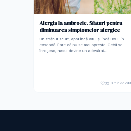
Alergia la ambrozie. Sfaturi pentru
diminuarea simptomelor alergice
Un strănut scurt, apoi încă altul și încă unul, în
cascadă. Pare că nu se mai oprește. Ochii se
înroșesc, nasul devine un adevărat…
32
3 min de citi