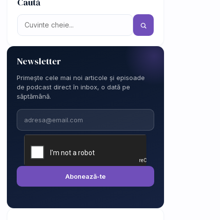
Caută
Newsletter
Primește cele mai noi articole și episoade
de podcast direct în inbox, o dată pe
săptămână.
Email
Abonează-te