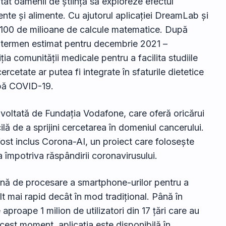
tat oamenii de știință să exploreze efectul
nte și alimente. Cu ajutorul aplicației DreamLab și
ate 100 de milioane de calcule matematice. După
– termen estimat pentru decembrie 2021 –
ția comunității medicale pentru a facilita studiile
ercetate ar putea fi integrate în sfaturile dietetice
upă COVID-19.
voltată de Fundația Vodafone, care oferă oricărui
ă de a sprijini cercetarea în domeniul cancerului.
 fost inclus Corona-AI, un proiect care folosește
a împotriva răspândirii coronavirusului.
ună de procesare a smartphone-urilor pentru a
t mai rapid decât în mod tradițional. Până în
roape 1 milion de utilizatori din 17 țări care au
 acest moment, aplicația este disponibilă în