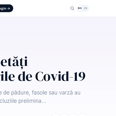
ogin →
RO
EN
etăți
ile de Covid-19
te de pădure, fasole sau varză au
ncluziile prelimina…