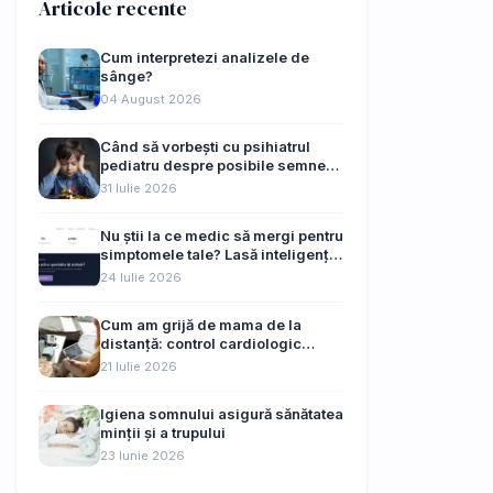
Articole recente
Cum interpretezi analizele de
sânge?
04 August 2026
Când să vorbești cu psihiatrul
pediatru despre posibile semne
de autism ale copilului tău
31 Iulie 2026
Nu știi la ce medic să mergi pentru
simptomele tale? Lasă inteligența
artificială să te ghideze
24 Iulie 2026
Cum am grijă de mama de la
distanță: control cardiologic
online, fără drumuri de 45 km
21 Iulie 2026
Igiena somnului asigură sănătatea
minții și a trupului
23 Iunie 2026