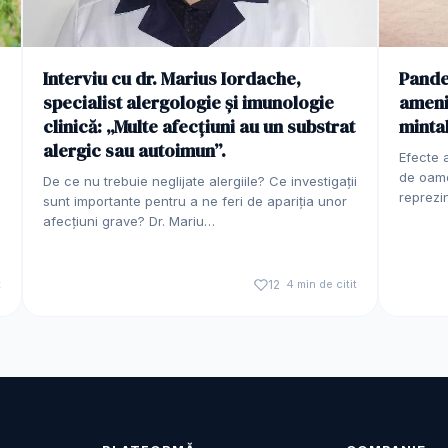
Interviu cu dr. Marius Iordache,
Pande
specialist alergologie și imunologie
ameni
clinică: „Multe afecțiuni au un substrat
minta
alergic sau autoimun”.
Efecte 
de oame
De ce nu trebuie neglijate alergiile? Ce investigații
reprezi
sunt importante pentru a ne feri de apariția unor
afecțiuni grave? Dr. Mariu…
t
12
4 min de citit