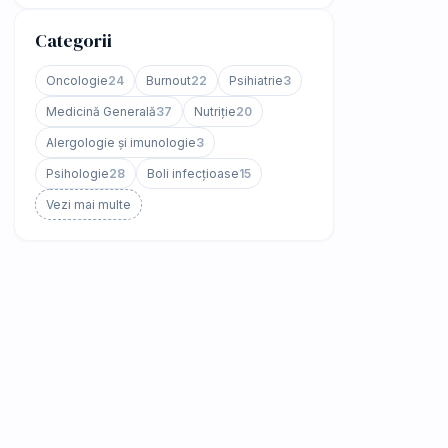
Categorii
Oncologie
24
Burnout
22
Psihiatrie
3
Medicină Generală
37
Nutriție
20
Alergologie și imunologie
3
Psihologie
28
Boli infecțioase
15
Vezi mai multe