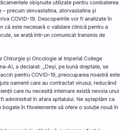
icamentele obișnuite utilizate pentru combaterea
e – precum simvastatina, atorvastatina și
triva COVID-19. Descoperirile vor fi analizate în
n că este necesară o validare clinică pentru a
ecule, se arată într-un comunicat transmis de
e Chirurgie și Oncologie al Imperial College
a-AI, a declarat: „Deși, pe bună dreptate, se
vaccin pentru COVID-19, preocuparea noastră este
ajuta oamenii care au contractat virusul, reducând
cienții care nu necesită internare există nevoia unui
fi administrat în afara spitalului. Ne așteptăm ca
te bogate în fitoelemente să ofere o soluție nouă în