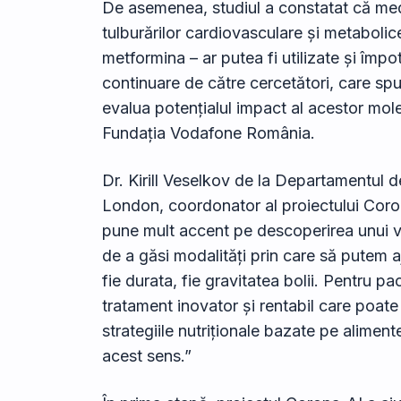
De asemenea, studiul a constatat că med
tulburărilor cardiovasculare și metabolic
metformina – ar putea fi utilizate și împo
continuare de către cercetători, care spu
evalua potențialul impact al acestor mol
Fundația Vodafone România.
Dr. Kirill Veselkov de la Departamentul d
London, coordonator al proiectului Coron
pune mult accent pe descoperirea unui 
de a găsi modalități prin care să putem 
fie durata, fie gravitatea bolii. Pentru pa
tratament inovator și rentabil care poate 
strategiile nutriționale bazate pe alimen
acest sens.”