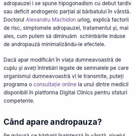
adropauzei i se spune hipogonadism cu debut tardiv
sau deficit androgenic parțial al bărbatului în vârstă.
Doctorul
Alexandru Machidon
urlog, explică factorii
de risc, simptomele adropauzei, tratamentul și, mai
ales, cum putem să diminuăm schimbările induse
de andropauză minimalizându-le efectele.
Dacă apar modificări în viața dumneavoastră de
cuplu și aveți întrebări legate de semnalele pe care
organismul dumneavoastră vi le transmite, puteți
programa o
consultație online
la unul dintre medicii
disponibili în platforma Digital Clinics pentru sfaturi
competente.
Când apare andropauza?
Pe măsură ce bărbații înaintează în vârstă, nivelul