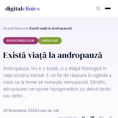
digital
clinics
Acasă
/
Resurse
/
Există viață la andropauză
ENDOCRINOLOGIE
UROLOGIE
Există viață la andropauză
Andropauza. Nu e o boală, ci o etapă fiziologică în
viața oricărui bărbat. E un fel de răspuns în oglindă a
ceea ce la femei se numește menopauză. Științific,
adropauzei i se spune hipogonadism cu debut tardiv
sau defici…
20 Noiembrie 2024
5 min de citit