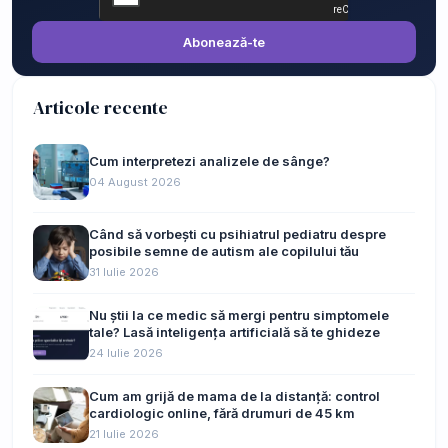
Abonează-te
Articole recente
Cum interpretezi analizele de sânge?
04 August 2026
Când să vorbești cu psihiatrul pediatru despre
posibile semne de autism ale copilului tău
31 Iulie 2026
Nu știi la ce medic să mergi pentru simptomele
tale? Lasă inteligența artificială să te ghideze
24 Iulie 2026
Cum am grijă de mama de la distanță: control
cardiologic online, fără drumuri de 45 km
21 Iulie 2026