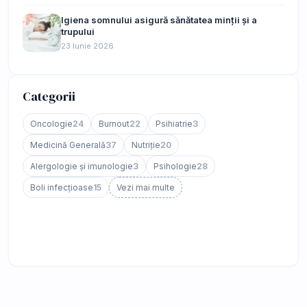
Igiena somnului asigură sănătatea minții și a
trupului
23 Iunie 2026
Categorii
Oncologie
24
Burnout
22
Psihiatrie
3
Medicină Generală
37
Nutriție
20
Alergologie și imunologie
3
Psihologie
28
Boli infecțioase
15
Vezi mai multe