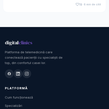
19
6 min de citit
digital
clinics
Platforma de telemedicină care
conectează pacienții cu specialiști de
top, din confortul casei lor.
PLATFORMĂ
Cum funcționează
Specializări