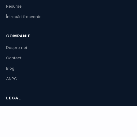
Resurse
Întrebări frecvente
COMPANIE
Despre noi
Contact
Blog
ANPC
LEGAL
Termenii și condițiile de utilizare
Politică de confidențialitate
Politică de utilizare cookies