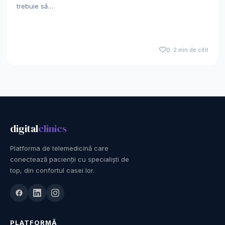
trebuie să…
0
2 min de citit
digital
clinics
Platforma de telemedicină care
conectează pacienții cu specialiști de
top, din confortul casei lor.
PLATFORMĂ