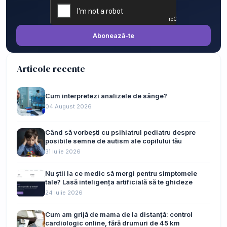
Abonează-te
Articole recente
Cum interpretezi analizele de sânge?
04 August 2026
Când să vorbești cu psihiatrul pediatru despre
posibile semne de autism ale copilului tău
31 Iulie 2026
Nu știi la ce medic să mergi pentru simptomele
tale? Lasă inteligența artificială să te ghideze
24 Iulie 2026
Cum am grijă de mama de la distanță: control
cardiologic online, fără drumuri de 45 km