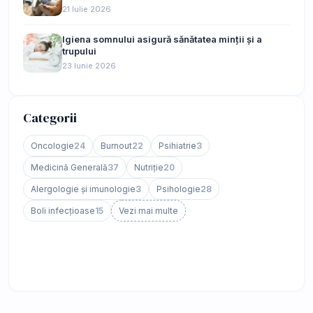
21 Iulie 2026
Igiena somnului asigură sănătatea minții și a
trupului
23 Iunie 2026
Categorii
Oncologie
24
Burnout
22
Psihiatrie
3
Medicină Generală
37
Nutriție
20
Alergologie și imunologie
3
Psihologie
28
Boli infecțioase
15
Vezi mai multe