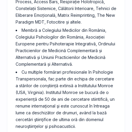
Process, Access Bars, Respirație Holotropică,
Constelații Sistemice, Călătorii Interioare, Tehnici de
Eliberare Emoțională, Matrix Reimprinting, The New
Paradigm MDT, Fotocitire și altele.
Membră a Colegiului Medicilor din România,
Colegiului Psihologilor din România, Asociației
Europene pentru Psihoterapie Integrativă, Ordinului
Practicienilor de Medicină Complementară și
Alternativă și Uniunii Practicienilor de Medicină
Complementară și Alternativă.
Cu multiple formărari profesionale în Psihologie
Transpersonala, fac parte din echipa de cercetare
a stărilor de conștiință extinsă a Institutului Monroe
(USA, Virginia). Institutul Monroe se bucură de o
experiență de 50 de ani de cercetare stiintifică, un
renume internaţional şi este cunoscut în întreaga
lume ca deschizător de drumuri, având la bază
cercetări ştiinţiﬁce de ultima oră din domeniul
neuroştiinţelor şi psihoacusticii.