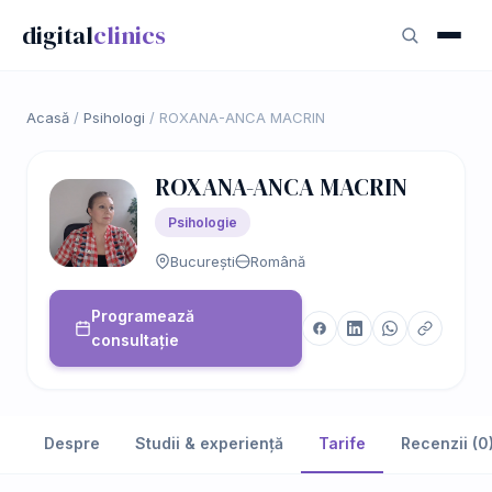
digital
clinics
Acasă
/
Psihologi
/
ROXANA-ANCA MACRIN
ROXANA-ANCA MACRIN
Psihologie
București
Română
Programează
consultație
Despre
Studii & experiență
Tarife
Recenzii (0