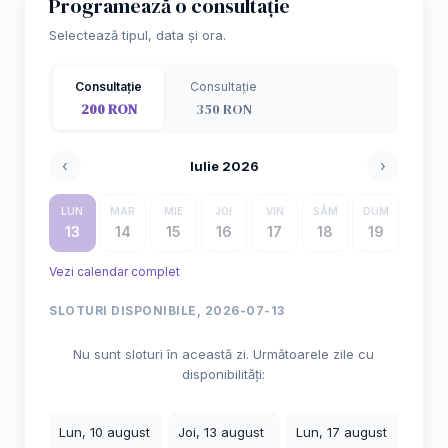
Programează o consultație
Selectează tipul, data și ora.
Consultație
Consultație
200 RON
350 RON
‹
›
Iulie 2026
LUN
MAR
MIE
JOI
VIN
SÂM
DUM
13
14
15
16
17
18
19
Vezi calendar complet
SLOTURI DISPONIBILE, 2026-07-13
Nu sunt sloturi în această zi. Următoarele zile cu
disponibilități:
Lun, 10 august
Joi, 13 august
Lun, 17 august