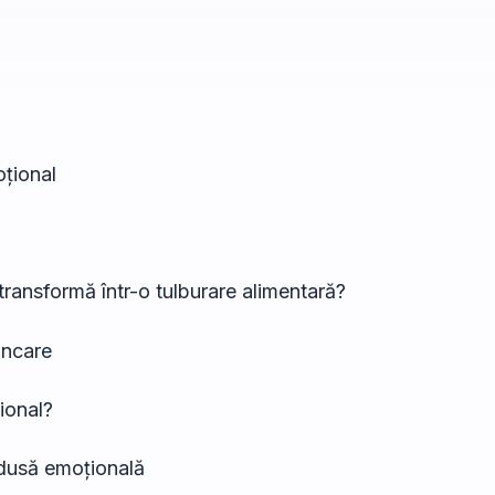
țional
transformă într-o tulburare alimentară?
âncare
țional?
indusă emoțională