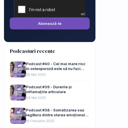
Abonează-te
Podcasturi recente
Podcast #40 - Cel mai mare risc
în osteoporoză este să nu faci
nimic
30 Mai 2025
Podcast #39 - Durerile și
inflamațiile articulare
09 Mai 2025
Podcast #38 - Somatizarea sau
legătura dintre starea emoțională
și corp
19 Februarie 2025