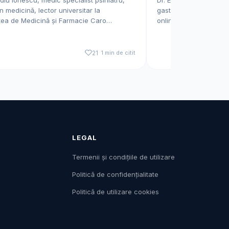
n medicină, lector universitar la
gastroenterologie Click
tea de Medicină și Farmacie Caro…
online cu dr Estera J
21
1 min de citit
LEGAL
Termenii și condițiile de utilizare
Politică de confidențialitate
Politică de utilizare cookies