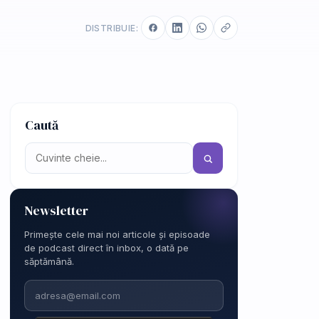
DISTRIBUIE:
Caută
Newsletter
Primește cele mai noi articole și episoade
de podcast direct în inbox, o dată pe
săptămână.
Email