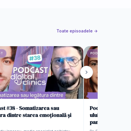
Toate episoadele →
ST
PODCAST
st #38 - Somatizarea sau
Podcast #37 - Im
ra dintre starea emoțională și
ului colorectal ș
pancreas
diu Ionescu, medic specialist psihiatru,
Dr. Estera Jeledințan,