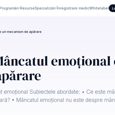
Programări
Resurse
Specializări
Înregistrare medic
Whitelabel
L
▾
▾
te un mecanism de apărare
Mâncatul emoțional 
apărare
t emoțional Subiectele abordate: • Ce este mâ
ntară? • Mâncatul emoțional nu este despre mâ