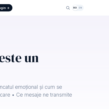
ogin →
RO
EN
este un
ncatul emoțional și cum se
ncare • Ce mesaje ne transmite