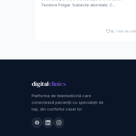
Teodora Polgar. Subiecte abordate: C…
16
1 min de citi
digital
clinics
Platforma de telemedicină care
conectează pacienții cu specialiști de
top, din confortul casei lor.