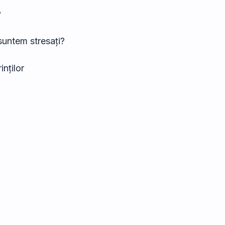
?
untem stresați?
inților