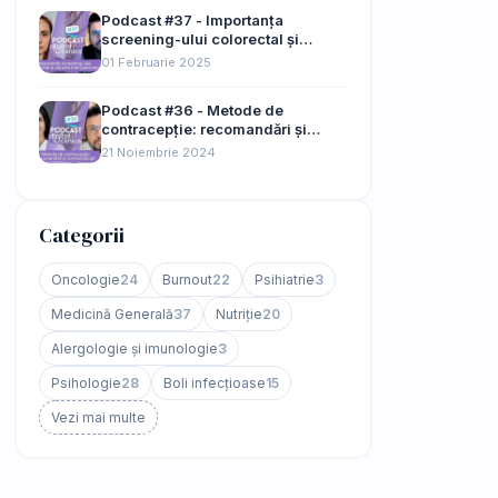
Podcast #37 - Importanța
screening-ului colorectal și
cancerul de pancreas
01 Februarie 2025
Podcast #36 - Metode de
contracepție: recomandări și
contraindicații
21 Noiembrie 2024
Categorii
Oncologie
24
Burnout
22
Psihiatrie
3
Medicină Generală
37
Nutriție
20
Alergologie și imunologie
3
Psihologie
28
Boli infecțioase
15
Vezi mai multe