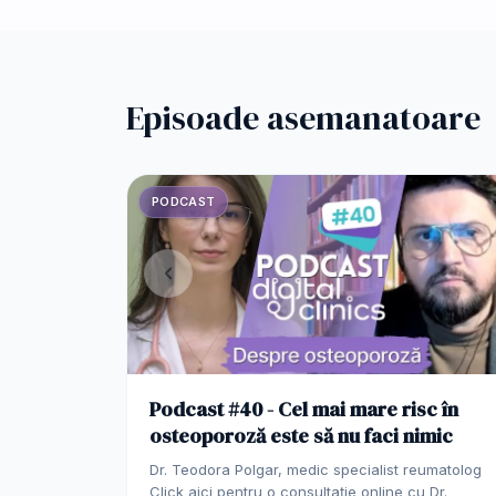
Episoade asemanatoare
PODCAST
Podcast #40 - Cel mai mare risc în
osteoporoză este să nu faci nimic
Dr. Teodora Polgar, medic specialist reumatolog
Click aici pentru o consultație online cu Dr.