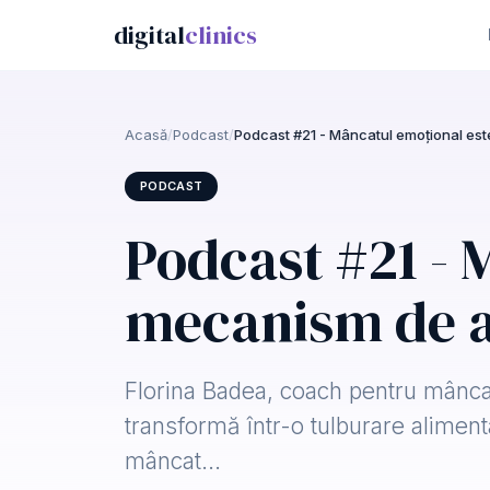
digital
clinics
Acasă
/
Podcast
/
Podcast #21 - Mâncatul emoțional es
PODCAST
Podcast #21 - 
mecanism de 
Florina Badea, coach pentru mânca
transformă într-o tulburare alime
mâncat…