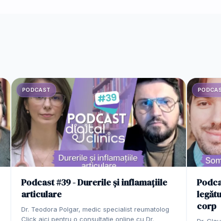
PODCAST
PODCA
Podcast #39 - Durerile și inflamațiile
Podca
articulare
legătu
corp
Dr. Teodora Polgar, medic specialist reumatolog
Click aici pentru o consultație online cu Dr.
Dr. Clau