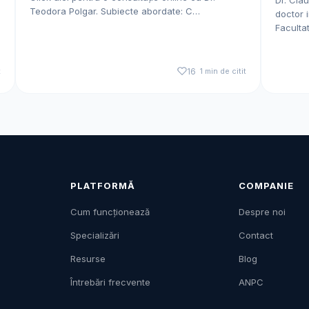
Teodora Polgar. Subiecte abordate: C…
doctor i
Faculta
t
16
1 min de citit
PLATFORMĂ
COMPANIE
Cum funcționează
Despre noi
Specializări
Contact
Resurse
Blog
Întrebări frecvente
ANPC