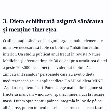
3. Dieta echilibrată asigură sănătatea
și menține tinerețea
O alimentație sănătoasă asigură organismului elementele
nutritive necesare să lupte cu bolile și îmbătrânirea din
interior. Un studiu publicat anul trecut în revista Nature
Medicine și efectuat timp de 30 de ani prin urmărirea dietei
a peste 100.000 de subiecți a evidențiat faptul că au
„îmbătrânit sănătos” persoanele care au avut o dietă
mediteraneană sau au aplicat dieta DASH ori dieta MIND.
Așadar ce putem face? Putem alege mai multe legume și
fructe să mâncăm – morcovi, spanac, mere, nuci la fiecare
masă. Putem opta pentru pâinea integrală în loc de pâine
albă, orez, putem înlocui mesele cu carne cu cele cu fasole,