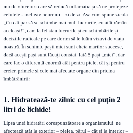
micile obiceiuri care să reducă inflamația și să ne protejeze
celulele - inclusiv neuronii – zi de zi. Așa cum spune zicala
„Cu cât par să se schimbe mai mult lucrurile, cu atât rămân
aceleași!”, cam la fel stau lucrurile și cu schimbările și
deciziile radicale pe care dorim să le luăm vizavi de viața
noastră. În schimb, pașii mici sunt cheia marilor succese,
dacă acești pași sunt făcuți constat. Iată 5 pași „mici”, dar
care fac o diferență enormă atât pentru piele, cât și pentru
creier, primele și cele mai afectate organe din pricina
îmbătrânirii:
1. Hidratează-te zilnic cu cel puțin 2
litri de lichide!
Lipsa unei hidratări corespunzătoare a organismului ne
afectează atât la exterior – pielea, părul – cât și la interior –