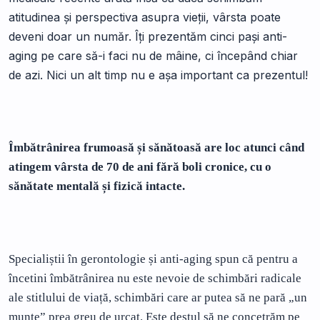
atitudinea și perspectiva asupra vieții, vârsta poate
deveni doar un număr. Îți prezentăm cinci pași anti-
aging pe care să-i faci nu de mâine, ci începând chiar
de azi. Nici un alt timp nu e așa important ca prezentul!
Îmbătrânirea frumoasă și sănătoasă are loc atunci când
atingem vârsta de 70 de ani fără boli cronice, cu o
sănătate mentală și fizică intacte.
Specialiștii în gerontologie și anti-aging spun că pentru a
încetini îmbătrânirea nu este nevoie de schimbări radicale
ale stitlului de viață, schimbări care ar putea să ne pară „un
munte” prea greu de urcat. Este destul să ne concetrăm pe