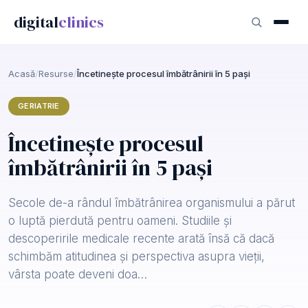
digital
clinics
Acasă
/
Resurse
/
Încetinește procesul îmbătrânirii în 5 pași
GERIATRIE
Încetinește procesul
îmbătrânirii în 5 pași
Secole de-a rândul îmbătrânirea organismului a părut
o luptă pierdută pentru oameni. Studiile și
descoperirile medicale recente arată însă că dacă
schimbăm atitudinea și perspectiva asupra vieții,
vârsta poate deveni doa…