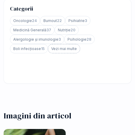
Categorii
Oncologie
24
Burnout
22
Psihiatrie
3
Medicină Generală
37
Nutriție
20
Alergologie și imunologie
3
Psihologie
28
Boli infecțioase
15
Vezi mai multe
Imagini din articol