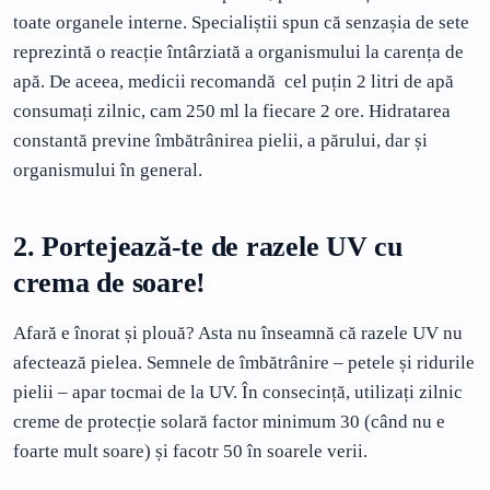
toate organele interne. Specialiștii spun că senzașia de sete
reprezintă o reacție întârziată a organismului la carența de
apă. De aceea, medicii recomandă cel puțin 2 litri de apă
consumați zilnic, cam 250 ml la fiecare 2 ore. Hidratarea
constantă previne îmbătrânirea pielii, a părului, dar și
organismului în general.
2. Portejează-te de razele UV cu
crema de soare!
Afară e înorat și plouă? Asta nu înseamnă că razele UV nu
afectează pielea. Semnele de îmbătrânire – petele și ridurile
pielii – apar tocmai de la UV. În consecință, utilizați zilnic
creme de protecție solară factor minimum 30 (când nu e
foarte mult soare) și facotr 50 în soarele verii.