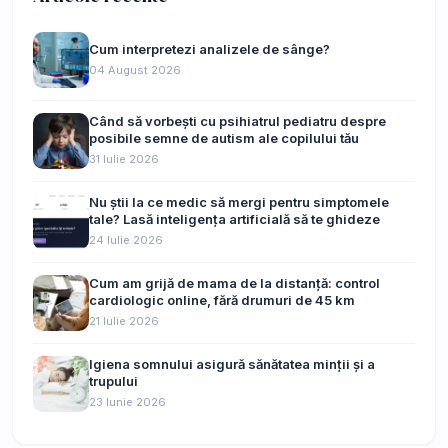
Cum interpretezi analizele de sânge?
04 August 2026
Când să vorbești cu psihiatrul pediatru despre
posibile semne de autism ale copilului tău
31 Iulie 2026
Nu știi la ce medic să mergi pentru simptomele
tale? Lasă inteligența artificială să te ghideze
24 Iulie 2026
Cum am grijă de mama de la distanță: control
cardiologic online, fără drumuri de 45 km
21 Iulie 2026
Igiena somnului asigură sănătatea minții și a
trupului
23 Iunie 2026