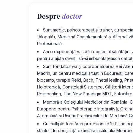
Despre
doctor
Sunt medic, psihoterapeut și trainer, cu specia
(Alopată), Medicină Complementară și Alternativă,
Profesională.
Am o experiență vastă în domeniul sănătății fizi
pentru a ajuta clienții să-și îmbunătățească calitate
Sunt fondatoarea și coordonatoarea Rei Alterna
Macrin, un centru medical situat în București, care
biocamp, terapie Reiki, Bach, ThetaHealing, Pn
Holotropică, Constelații Sistemice, Călătorii Inter
Reimprinting, The New Paradigm MDT, Fotocitire ș
Membră a Colegiului Medicilor din România, Co
Europene pentru Psihoterapie Integrativă, Ordinu
Alternativă și Uniunii Practicienilor de Medicină 
Cu multiple formărari profesionale în Psiholo
stărilor de conștiință extinsă a Institutului Monro