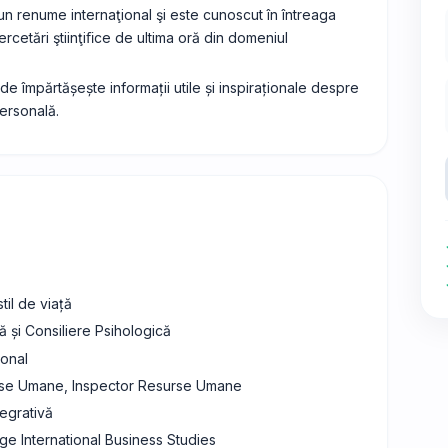
 un renume internaţional şi este cunoscut în întreaga
cetări ştiinţiﬁce de ultima oră din domeniul
e împărtășește informații utile și inspiraționale despre
personală.
til de viață
ă și Consiliere Psihologică
ional
rse Umane, Inspector Resurse Umane
tegrativă
e International Business Studies