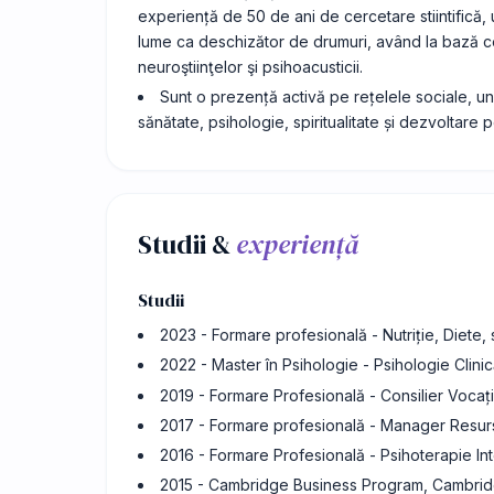
experiență de 50 de ani de cercetare stiintifică,
lume ca deschizător de drumuri, având la bază cer
neuroştiinţelor şi psihoacusticii.
Sunt o prezență activă pe rețelele sociale, und
sănătate, psihologie, spiritualitate și dezvoltare 
Studii &
experiență
Studii
2023 - Formare profesională - Nutriție, Diete, s
2022 - Master în Psihologie - Psihologie Clinic
2019 - Formare Profesională - Consilier Vocaț
2017 - Formare profesională - Manager Resu
2016 - Formare Profesională - Psihoterapie In
2015 - Cambridge Business Program, Cambridg