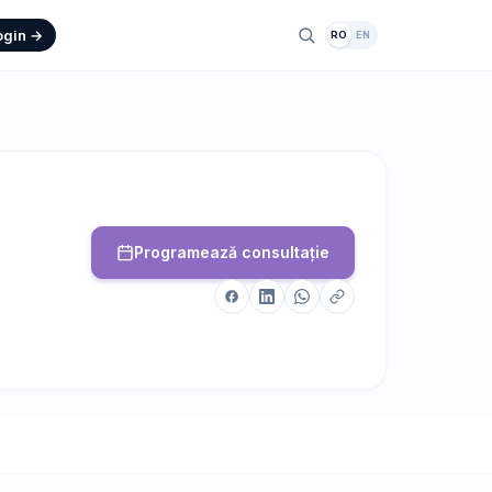
ogin →
RO
EN
Programează consultație