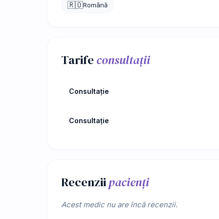
🇷🇴
Română
Tarife
consultații
Consultație
Consultație
Recenzii
pacienți
Acest medic nu are încă recenzii.