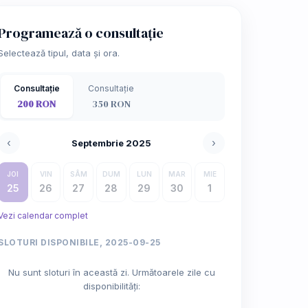
Programează o consultație
Selectează tipul, data și ora.
Consultație
Consultație
200 RON
350 RON
‹
›
Septembrie 2025
JOI
VIN
SÂM
DUM
LUN
MAR
MIE
25
26
27
28
29
30
1
Vezi calendar complet
SLOTURI DISPONIBILE, 2025-09-25
Nu sunt sloturi în această zi. Următoarele zile cu
disponibilități: