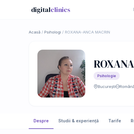
digital
clinics
Acasă
/
Psihologi
/
ROXANA-ANCA MACRIN
ROXANA
Psihologie
București
Român
Despre
Studii & experiență
Tarife
R