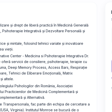
lizare și drept de liberă practică în Medicină Generală
 Psihoterapie Integrativă și Dezvoltare Personală și
ce și mintale, folosind tehnici variate și inovatoare
a vieții.
tive Center - Medicina si Psihoterapie Integrativa Dr.
 oferă servicii de consiliere, psihoterapie, terapie cu
euma, Deep Memory Process, Access Bars, Respirație
ioare, Tehnici de Eliberare Emoțională, Matrix
i altele.
legiului Psihologilor din România, Asociației
lui Practicienilor de Medicină Complementară și
Complementară și Alternativă.
gie Transpersonala, fac parte din echipa de cercetare a
e (USA, Virginia). Institutul Monroe se bucură de o