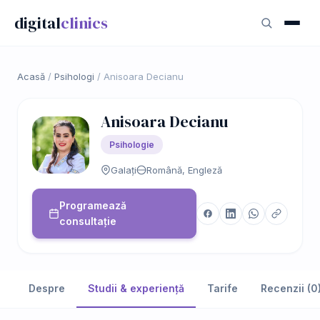
digital
clinics
Acasă
/
Psihologi
/
Anisoara Decianu
Anisoara Decianu
Psihologie
Galați
Română, Engleză
Programează
consultație
Despre
Studii & experiență
Tarife
Recenzii (0