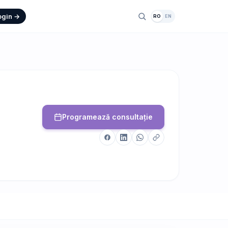
ogin →
RO
EN
Programează consultație