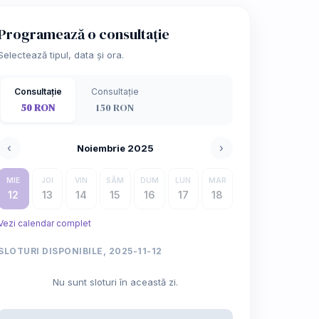
Programează o consultație
Selectează tipul, data și ora.
Consultație
Consultație
50 RON
150 RON
‹
›
Noiembrie 2025
MIE
JOI
VIN
SÂM
DUM
LUN
MAR
12
13
14
15
16
17
18
Vezi calendar complet
SLOTURI DISPONIBILE, 2025-11-12
Nu sunt sloturi în această zi.