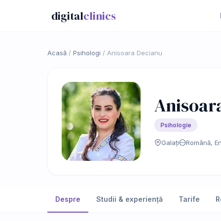
digital
clinics
Acasă
/
Psihologi
/
Anisoara Decianu
Anisoar
Psihologie
Galați
Română, En
Despre
Studii & experiență
Tarife
R