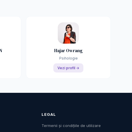
N
Hajar Owrang
Psihologie
Vezi profil →
LEGAL
Termenii și condițiile de utilizare