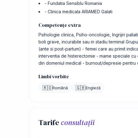
- Fundatia Sensiblu Romania
- Clinica medicala ARIAMED Galati
Competențe extra
Psihologie clinica, Psiho-oncologie, Ingrijiri palia
boli grave, incurabile sau in stadiu terminal Grupu
(ante si post-partum) - femei care au primit indic
interventia de histerectomie - mame speciale cu co
din domeniul medical - burnout/depresie pentru 
Limbi vorbite
🇷🇴
🇬🇧
Română
Engleză
Tarife
consultații