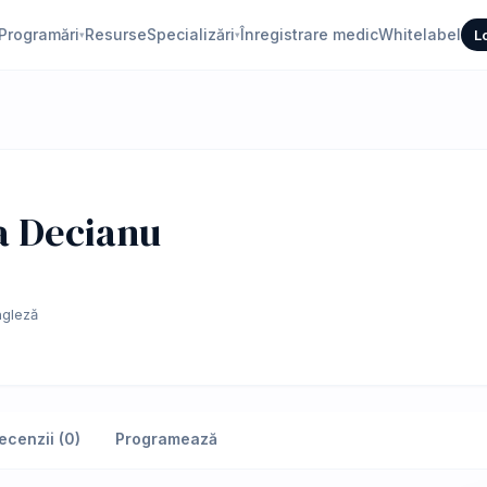
Programări
Resurse
Specializări
Înregistrare medic
Whitelabel
L
▾
▾
a Decianu
gleză
ecenzii (0)
Programează