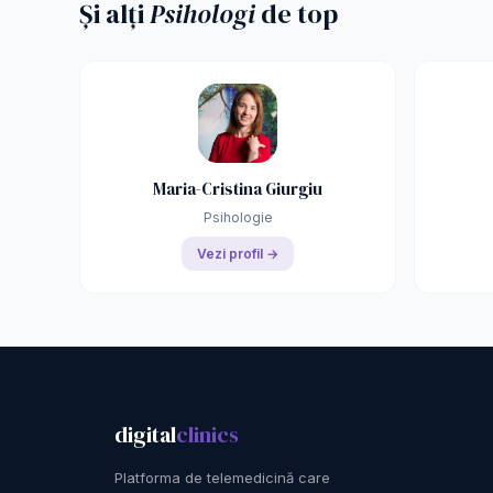
Și alți
Psihologi
de top
Maria-Cristina Giurgiu
Psihologie
Vezi profil →
digital
clinics
Platforma de telemedicină care