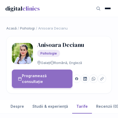
digital
clinics
Acasă
/
Psihologi
/
Anisoara Decianu
Anisoara Decianu
Psihologie
Galați
Română, Engleză
Programează
consultație
Despre
Studii & experiență
Tarife
Recenzii (0