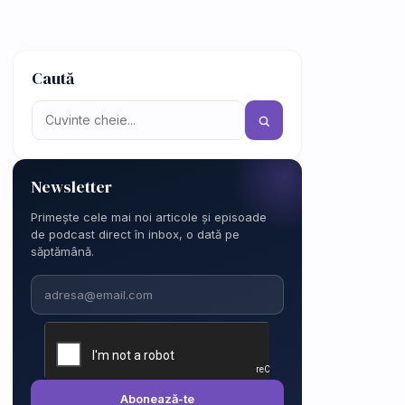
Caută
Newsletter
Primește cele mai noi articole și episoade
de podcast direct în inbox, o dată pe
săptămână.
Email
Abonează-te