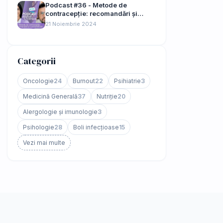
Podcast #36 - Metode de
contracepție: recomandări și
contraindicații
21 Noiembrie 2024
Categorii
Oncologie
24
Burnout
22
Psihiatrie
3
Medicină Generală
37
Nutriție
20
Alergologie și imunologie
3
Psihologie
28
Boli infecțioase
15
Vezi mai multe