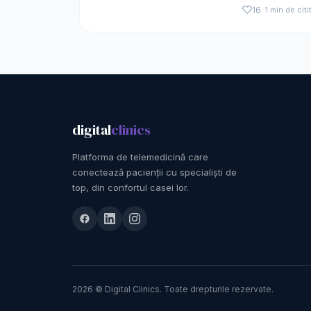
16
1 min de citi
digital
clinics
Platforma de telemedicină care
conectează pacienții cu specialiști de
top, din confortul casei lor.
2026 © Digital Clinics. Toate drepturile rezervate.