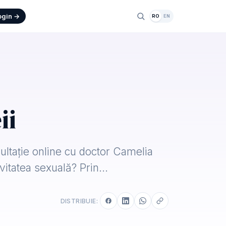
ogin →
RO
EN
ii
ultație online cu doctor Camelia
ivitatea sexuală? Prin…
DISTRIBUIE: