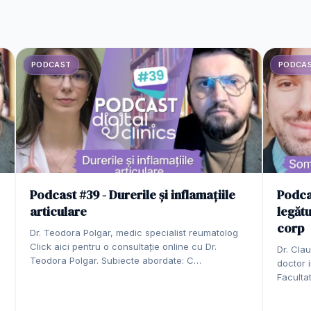
PODCAST
PODCA
Podcast #39 - Durerile și inflamațiile
Podca
articulare
legătu
corp
Dr. Teodora Polgar, medic specialist reumatolog
Click aici pentru o consultație online cu Dr.
Dr. Clau
Teodora Polgar. Subiecte abordate: C…
doctor i
Faculta