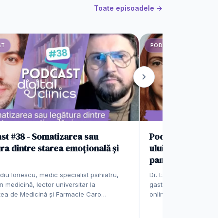
Toate episoadele →
ST
PODCAST
st #38 - Somatizarea sau
Podcast #37 - Im
ra dintre starea emoțională și
ului colorectal ș
pancreas
diu Ionescu, medic specialist psihiatru,
Dr. Estera Jeledințan,
n medicină, lector universitar la
gastroenterologie Click
tea de Medicină și Farmacie Caro…
online cu dr Estera J