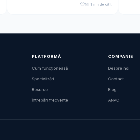
t
16
1 min de citit
PLATFORMĂ
COMPANIE
Cum funcționează
Despre noi
Specializări
Contact
Resurse
Blog
Întrebări frecvente
ANPC