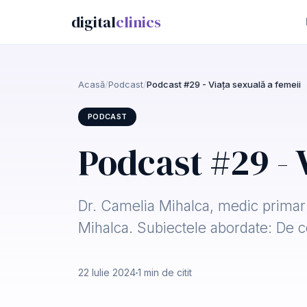
digital
clinics
Acasă
/
Podcast
/
Podcast #29 - Viața sexuală a femeii
PODCAST
Podcast #29 - 
Dr. Camelia Mihalca, medic primar 
Mihalca. Subiectele abordate: De ce
22 Iulie 2024
1 min de citit