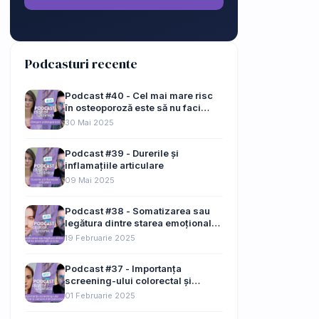
Podcasturi recente
Podcast #40 - Cel mai mare risc
în osteoporoză este să nu faci
nimic
30 Mai 2025
Podcast #39 - Durerile și
inflamațiile articulare
09 Mai 2025
Podcast #38 - Somatizarea sau
legătura dintre starea emoțională
și corp
19 Februarie 2025
Podcast #37 - Importanța
screening-ului colorectal și
cancerul de pancreas
01 Februarie 2025