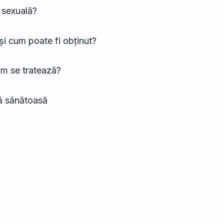
a sexuală?
 și cum poate fi obținut?
cum se tratează?
mă sănătoasă