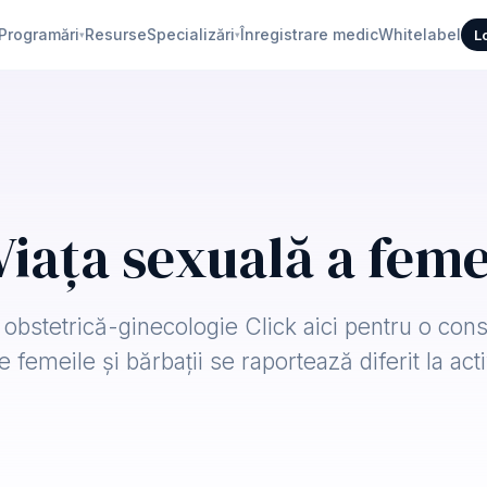
Programări
Resurse
Specializări
Înregistrare medic
Whitelabel
L
▾
▾
Viața sexuală a feme
obstetrică-ginecologie Click aici pentru o cons
 femeile și bărbații se raportează diferit la act