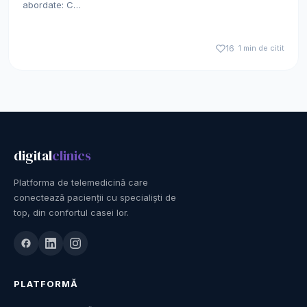
abordate: C…
16
1 min de citit
digital
clinics
Platforma de telemedicină care
conectează pacienții cu specialiști de
top, din confortul casei lor.
PLATFORMĂ