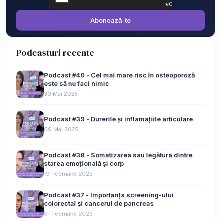
Abonează-te
Podcasturi recente
Podcast #40 - Cel mai mare risc în osteoporoză
este să nu faci nimic
30 Mai 2025
Podcast #39 - Durerile și inflamațiile articulare
09 Mai 2025
Podcast #38 - Somatizarea sau legătura dintre
starea emoțională și corp
19 Februarie 2025
Podcast #37 - Importanța screening-ului
colorectal și cancerul de pancreas
01 Februarie 2025