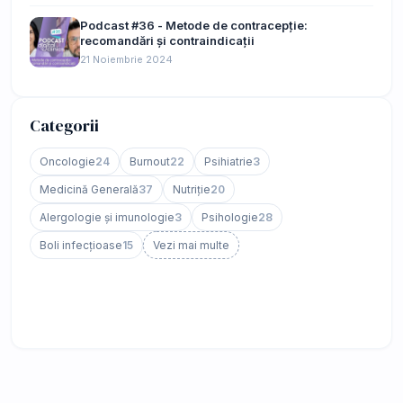
Podcast #36 - Metode de contracepție:
recomandări și contraindicații
21 Noiembrie 2024
Categorii
Oncologie
24
Burnout
22
Psihiatrie
3
Medicină Generală
37
Nutriție
20
Alergologie și imunologie
3
Psihologie
28
Boli infecțioase
15
Vezi mai multe