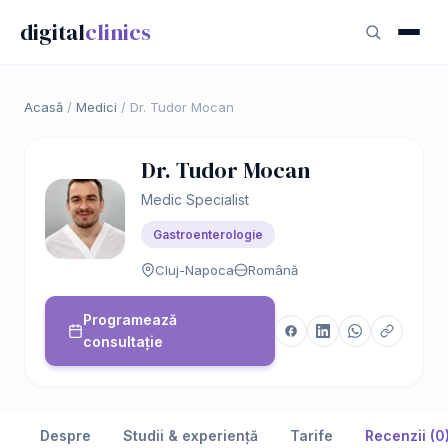
digital
clinics
Acasă
/
Medici
/
Dr. Tudor Mocan
Dr. Tudor Mocan
Medic Specialist
Gastroenterologie
Cluj-Napoca
Română
Programează
consultație
Despre
Studii & experiență
Tarife
Recenzii (0