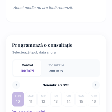
Acest medic nu are încă recenzii.
Programează o consultație
Selectează tipul, data și ora.
Control
Consultație
100 RON
200 RON
‹
›
Noiembrie 2025
LUN
MAR
MIE
JOI
VIN
SÂM
DUM
10
11
12
13
14
15
16
Vezi calendar complet