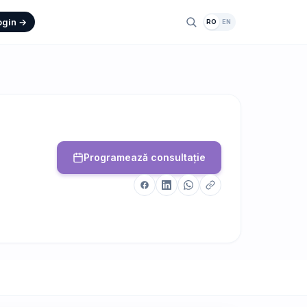
ogin →
RO
EN
Programează consultație