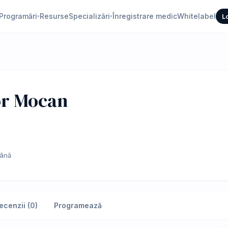
Programări
Resurse
Specializări
Înregistrare medic
Whitelabel
L
▾
▾
or Mocan
ână
ecenzii (0)
Programează