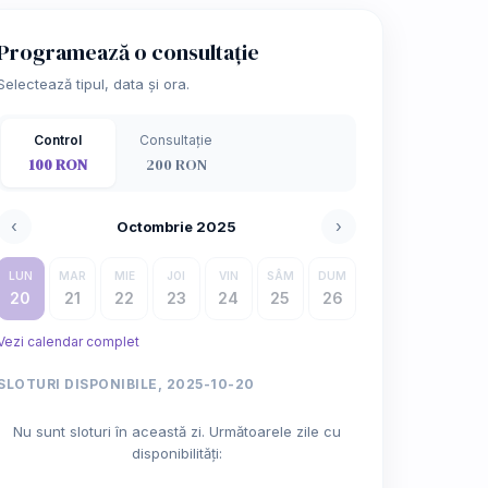
Programează o consultație
Selectează tipul, data și ora.
Control
Consultație
100 RON
200 RON
‹
›
Octombrie 2025
LUN
MAR
MIE
JOI
VIN
SÂM
DUM
20
21
22
23
24
25
26
Vezi calendar complet
SLOTURI DISPONIBILE, 2025-10-20
Nu sunt sloturi în această zi. Următoarele zile cu
disponibilități: