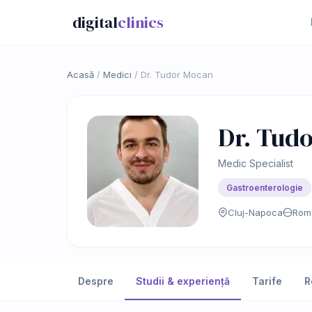
digital
clinics
Acasă
/
Medici
/
Dr. Tudor Mocan
Dr. Tud
Medic Specialist
Gastroenterologie
Cluj-Napoca
Rom
Despre
Studii & experiență
Tarife
R