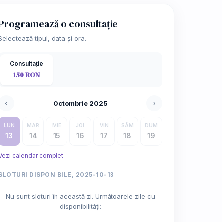
Programează o consultație
Selectează tipul, data și ora.
Consultație
150 RON
‹
›
Octombrie 2025
LUN
MAR
MIE
JOI
VIN
SÂM
DUM
13
14
15
16
17
18
19
Vezi calendar complet
SLOTURI DISPONIBILE, 2025-10-13
Nu sunt sloturi în această zi. Următoarele zile cu
disponibilități: