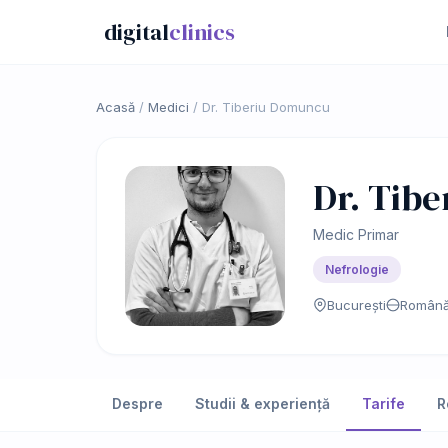
digital
clinics
Acasă
/
Medici
/
Dr. Tiberiu Domuncu
Dr. Tib
Medic Primar
Nefrologie
București
Română,
Despre
Studii & experiență
Tarife
R