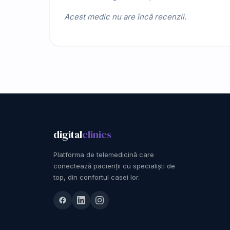
Acest medic nu are încă recenzii.
digital
clinics
Platforma de telemedicină care
conectează pacienții cu specialiști de
top, din confortul casei lor.