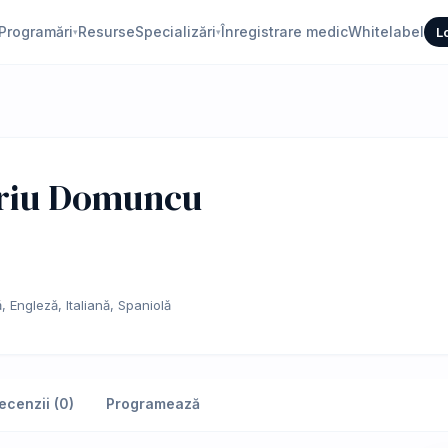
Programări
Resurse
Specializări
Înregistrare medic
Whitelabel
L
▾
▾
eriu Domuncu
 Engleză, Italiană, Spaniolă
ecenzii (0)
Programează