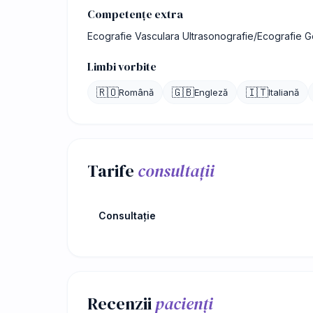
Competențe extra
Ecografie Vasculara Ultrasonografie/Ecografie G
Limbi vorbite
🇷🇴
🇬🇧
🇮🇹
Română
Engleză
Italiană
Tarife
consultații
Consultație
Recenzii
pacienți