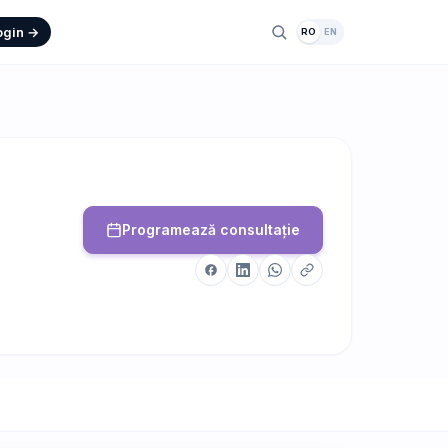
ogin →
RO
EN
Programează consultație