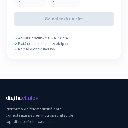
→
→
Selectează un slot
Anulare gratuită cu 24h înainte
Plată securizată prin Mobilpay
Rețetă digitală inclusă
digital
clinics
Platforma de telemedicină care
conectează pacienții cu specialiști de
top, din confortul casei lor.