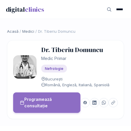
digital
clinics
Acasă
/
Medici
/
Dr. Tiberiu Domuncu
Dr. Tiberiu Domuncu
Medic Primar
Nefrologie
București
Română, Engleză, Italiană, Spaniolă
Programează
consultație