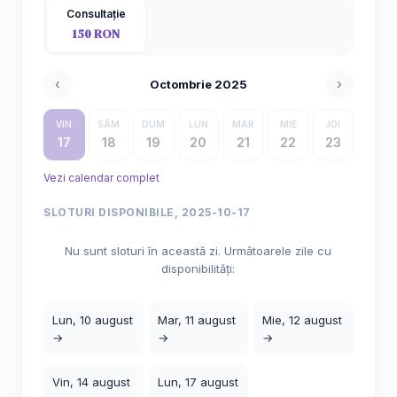
Consultație
150 RON
‹
›
Octombrie 2025
VIN
SÂM
DUM
LUN
MAR
MIE
JOI
17
18
19
20
21
22
23
Vezi calendar complet
SLOTURI DISPONIBILE, 2025-10-17
Nu sunt sloturi în această zi. Următoarele zile cu
disponibilități:
Lun, 10 august
Mar, 11 august
Mie, 12 august
→
→
→
Vin, 14 august
Lun, 17 august