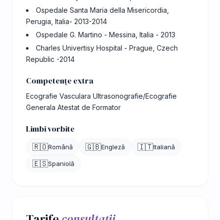
Ospedale Santa Maria della Misericordia,
Perugia, Italia- 2013-2014
Ospedale G. Martino - Messina, Italia - 2013
Charles Univertisy Hospital - Prague, Czech
Republic -2014
Competențe extra
Ecografie Vasculara Ultrasonografie/Ecografie
Generala Atestat de Formator
Limbi vorbite
🇷🇴
🇬🇧
🇮🇹
Română
Engleză
Italiană
🇪🇸
Spaniolă
Tarife
consultații