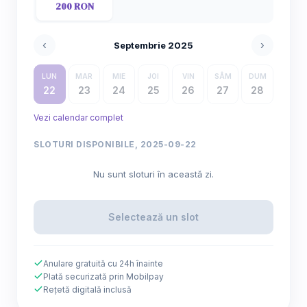
200 RON
‹
›
Septembrie 2025
LUN
MAR
MIE
JOI
VIN
SÂM
DUM
22
23
24
25
26
27
28
Vezi calendar complet
SLOTURI DISPONIBILE, 2025-09-22
Nu sunt sloturi în această zi.
Selectează un slot
Anulare gratuită cu 24h înainte
Plată securizată prin Mobilpay
Rețetă digitală inclusă