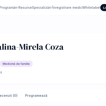
Programări
Resurse
Specializări
Înregistrare medic
Whitelabel
L
▾
▾
lina-Mirela Coza
Medicină de familie
ă
ecenzii (0)
Programează