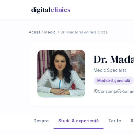
digital
clinics
Acasă
/
Medici
/
Dr. Madalina-Mirela Coza
Dr. Mada
Medic Specialist
Medicină generală
Constanța
Român
Despre
Studii & experiență
Tarife
R