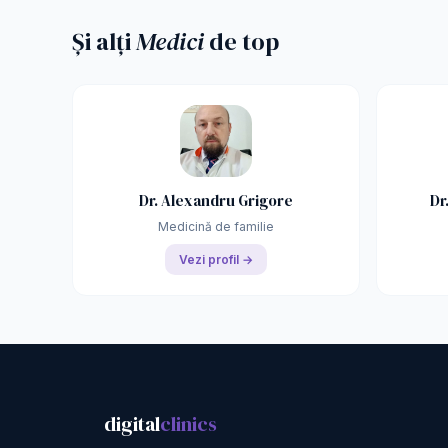
Și alți
Medici
de top
Dr. Alexandru Grigore
Dr
Medicină de familie
Vezi profil →
digital
clinics