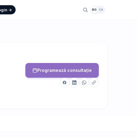
ogin →
RO
EN
Programează consultație