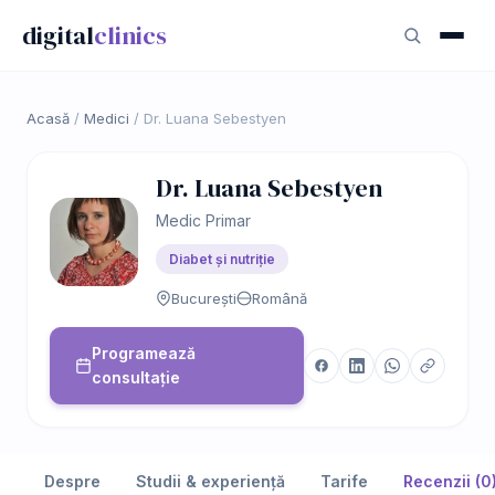
digital
clinics
Acasă
/
Medici
/
Dr. Luana Sebestyen
Dr. Luana Sebestyen
Medic Primar
Diabet și nutriție
București
Română
Programează
consultație
Despre
Studii & experiență
Tarife
Recenzii (0