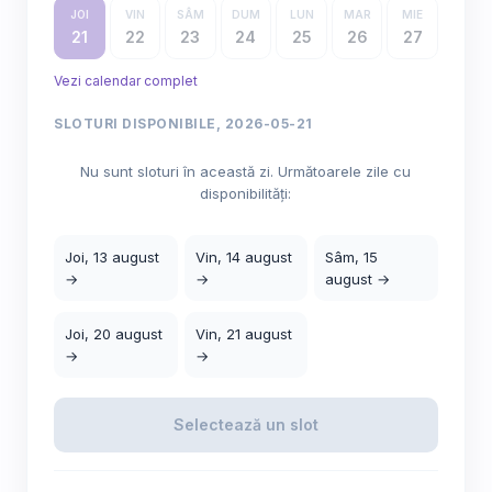
JOI
VIN
SÂM
DUM
LUN
MAR
MIE
21
22
23
24
25
26
27
Vezi calendar complet
SLOTURI DISPONIBILE, 2026-05-21
Nu sunt sloturi în această zi. Următoarele zile cu
disponibilități:
Joi, 13 august
Vin, 14 august
Sâm, 15
→
→
august →
Joi, 20 august
Vin, 21 august
→
→
Selectează un slot