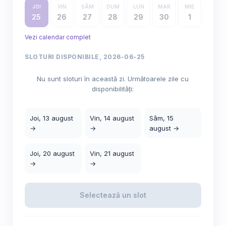
JOI
VIN
SÂM
DUM
LUN
MAR
MIE
25
26
27
28
29
30
1
Vezi calendar complet
SLOTURI DISPONIBILE, 2026-06-25
Nu sunt sloturi în această zi. Următoarele zile cu
disponibilități:
Joi, 13 august
Vin, 14 august
Sâm, 15
→
→
august →
Joi, 20 august
Vin, 21 august
→
→
Selectează un slot