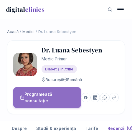
digital
clinics
Acasă
/
Medici
/
Dr. Luana Sebestyen
Dr. Luana Sebestyen
Medic Primar
Diabet și nutriție
București
Română
Programează
consultație
Despre
Studii & experiență
Tarife
Recenzii (0