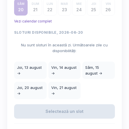
SÂM
DUM
LUN
MAR
MIE
JOI
VIN
20
21
22
23
24
25
26
Vezi calendar complet
SLOTURI DISPONIBILE, 2026-06-20
Nu sunt sloturi în această zi. Următoarele zile cu
disponibilități:
Joi, 13 august
Vin, 14 august
Sâm, 15
→
→
august →
Joi, 20 august
Vin, 21 august
→
→
Selectează un slot