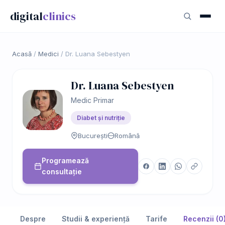
digital
clinics
Acasă
/
Medici
/
Dr. Luana Sebestyen
Dr. Luana Sebestyen
Medic Primar
Diabet și nutriție
București
Română
Programează
consultație
Despre
Studii & experiență
Tarife
Recenzii (0