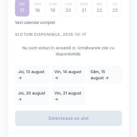
VIN
SÂM
DUM
LUN
MAR
MIE
JOI
17
18
19
20
21
22
23
Vezi calendar complet
SLOTURI DISPONIBILE, 2025-10-17
Nu sunt sloturi în această zi. Următoarele zile cu
disponibilități:
Joi, 13 august
Vin, 14 august
Sâm, 15
→
→
august →
Joi, 20 august
Vin, 21 august
→
→
Selectează un slot