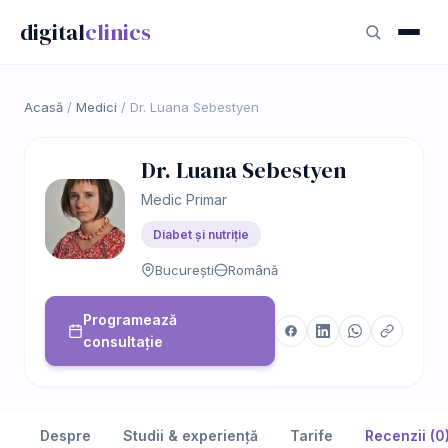
digital
clinics
Acasă
/
Medici
/
Dr. Luana Sebestyen
Dr. Luana Sebestyen
Medic Primar
Diabet și nutriție
București
Română
Programează
consultație
Despre
Studii & experiență
Tarife
Recenzii (0