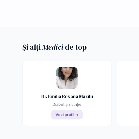
Și alți
Medici
de top
Dr. Emilia Roxana Mazilu
Diabet și nutriție
Vezi profil →