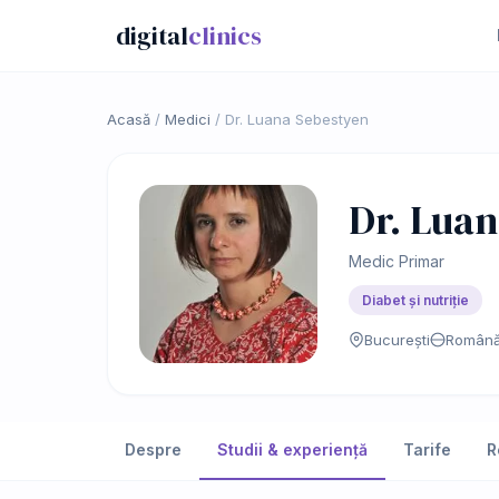
digital
clinics
Acasă
/
Medici
/
Dr. Luana Sebestyen
Dr. Lua
Medic Primar
Diabet și nutriție
București
Român
Despre
Studii & experiență
Tarife
R