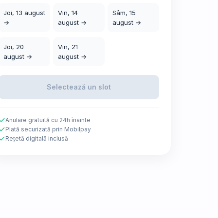
Joi, 13 august
Vin, 14
Sâm, 15
→
august →
august →
Joi, 20
Vin, 21
august →
august →
Selectează un slot
Anulare gratuită cu 24h înainte
Plată securizată prin Mobilpay
Rețetă digitală inclusă