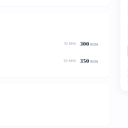
300
10 MIN
RON
350
20 MIN
RON