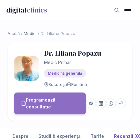
digital
clinics
Acasă
/
Medici
/
Dr. Liliana Popazu
Dr. Liliana Popazu
Medic Primar
Medicină generală
București
Română
Programează
consultație
Despre
Studii & experiență
Tarife
Recenzii (0