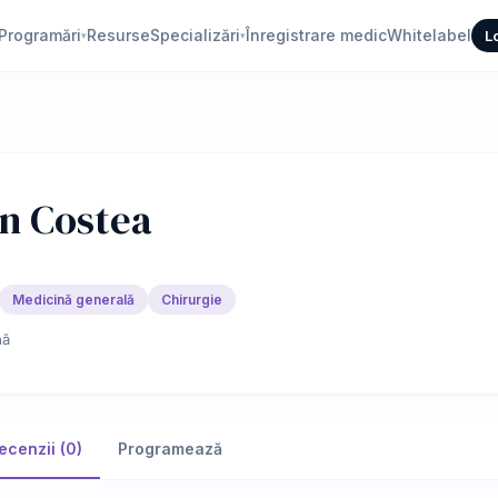
Programări
Resurse
Specializări
Înregistrare medic
Whitelabel
L
▾
▾
in Costea
Medicină generală
Chirurgie
nă
ecenzii (0)
Programează