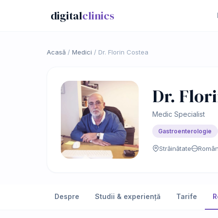
digital
clinics
Acasă
/
Medici
/
Dr. Florin Costea
Dr. Flor
Medic Specialist
Gastroenterologie
Străinătate
Româ
Despre
Studii & experiență
Tarife
R