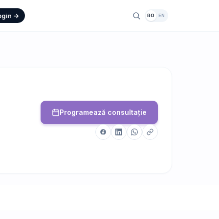
ogin →
RO
EN
Programează consultație