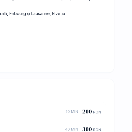
ală, Fribourg și Lausanne, Elveția
200
20 MIN
RON
300
40 MIN
RON