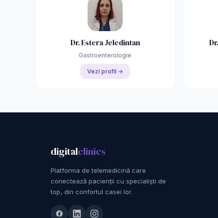
Dr. Estera Jeledintan
Dr
Gastroenterologie
Vezi profil →
digital
clinics
Platforma de telemedicină care
conectează pacienții cu specialiști de
top, din confortul casei lor.