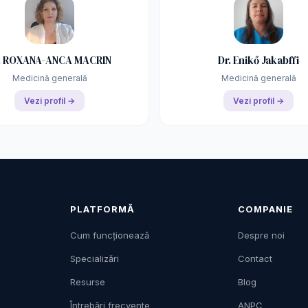
. ROXANA-ANCA MACRIN
Dr. Enikő Jakabffi
Medicină generală
Medicină generală
Vezi profil →
Vezi profil →
PLATFORMĂ
COMPANIE
Cum funcționează
Despre noi
Specializări
Contact
Resurse
Blog
Întrebări frecvente
ANPC