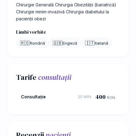
Chirurgie Generală Chirurgia Obezității (bariatrică)
Chirurgie minim-invazivă Chirurgia diabetului la
pacienții obezi
Limbi vorbite
🇷🇴
🇬🇧
🇮🇹
Română
Engleză
Italiană
Tarife
consultații
400
Consultație
20 MIN
RON
Recenzii
pacienți