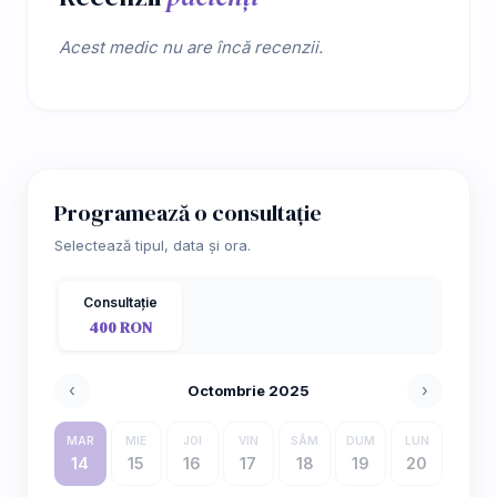
Acest medic nu are încă recenzii.
Programează o consultație
Selectează tipul, data și ora.
Consultație
400 RON
‹
›
Octombrie 2025
MAR
MIE
JOI
VIN
SÂM
DUM
LUN
14
15
16
17
18
19
20