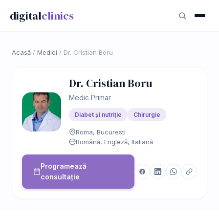
digital
clinics
Acasă
/
Medici
/
Dr. Cristian Boru
Dr. Cristian Boru
Medic Primar
Diabet și nutriție
Chirurgie
Roma, Bucuresti
Română, Engleză, Italiană
Programează
consultație