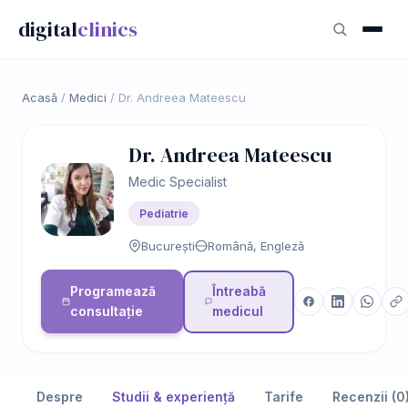
digital
clinics
Acasă
/
Medici
/
Dr. Andreea Mateescu
Dr. Andreea Mateescu
Medic Specialist
Pediatrie
București
Română, Engleză
Programează
Întreabă
consultație
medicul
Despre
Studii & experiență
Tarife
Recenzii (0