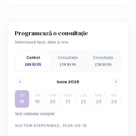
Programează o consultație
Selectează tipul, data și ora.
Control
Consultație
Consultație
100 RON
150 RON
250 RON
‹
›
Iunie 2026
JOI
VIN
SÂM
DUM
LUN
MAR
MIE
18
19
20
21
22
23
24
Vezi calendar complet
SLOTURI DISPONIBILE, 2026-06-18