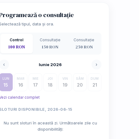
Programează o consultație
Selectează tipul, data și ora.
Control
Consultație
Consultație
100 RON
150 RON
250 RON
‹
›
Iunie 2026
LUN
MAR
MIE
JOI
VIN
SÂM
DUM
15
16
17
18
19
20
21
Vezi calendar complet
SLOTURI DISPONIBILE, 2026-06-15
Nu sunt sloturi în această zi. Următoarele zile cu
disponibilități: