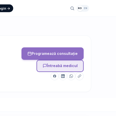
ogin →
RO
EN
Programează consultație
Întreabă medicul