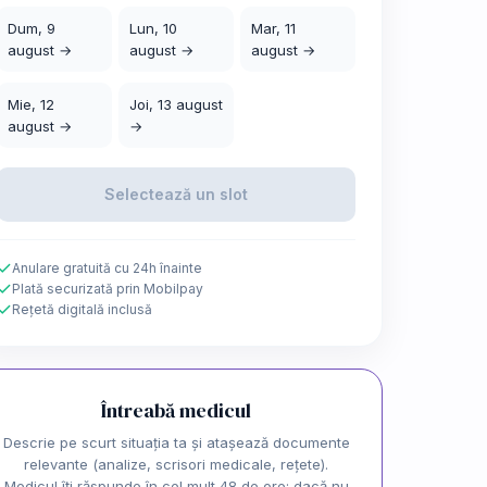
Dum, 9
Lun, 10
Mar, 11
august →
august →
august →
Mie, 12
Joi, 13 august
august →
→
Selectează un slot
Anulare gratuită cu 24h înainte
Plată securizată prin Mobilpay
Rețetă digitală inclusă
Întreabă medicul
Descrie pe scurt situația ta și atașează documente
relevante (analize, scrisori medicale, rețete).
Medicul îți răspunde în cel mult 48 de ore; dacă nu