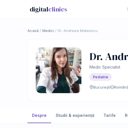
digital
clinics
Acasă
/
Medici
/
Dr. Andreea Mateescu
Dr. And
Medic Specialist
Pediatrie
București
Română
Despre
Studii & experiență
Tarife
R