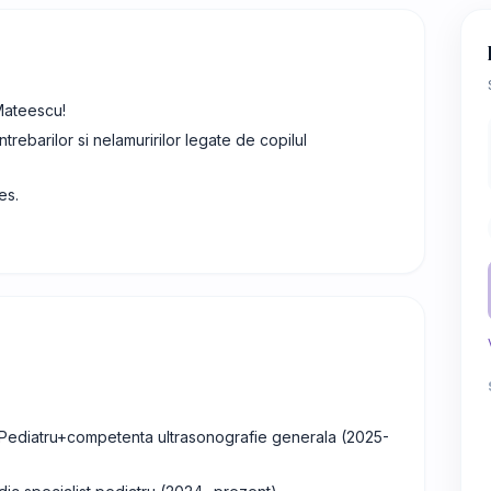
 Mateescu!
rebarilor si nelamuririlor legate de copilul
es.
t Pediatru+competenta ultrasonografie generala (2025-