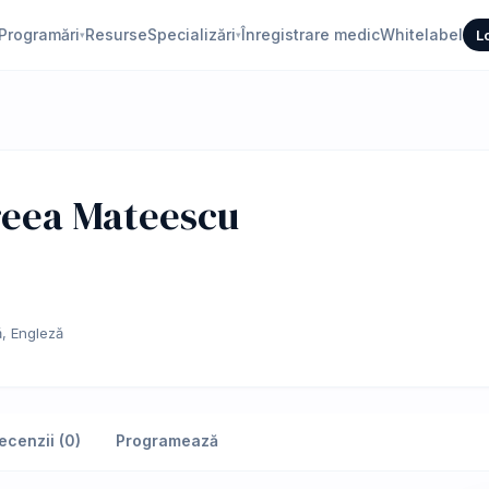
Programări
Resurse
Specializări
Înregistrare medic
Whitelabel
L
▾
▾
reea Mateescu
, Engleză
ecenzii (0)
Programează