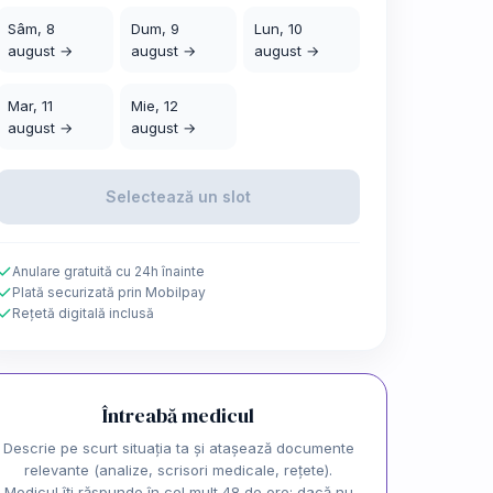
Sâm, 8
Dum, 9
Lun, 10
august →
august →
august →
Mar, 11
Mie, 12
august →
august →
Selectează un slot
Anulare gratuită cu 24h înainte
Plată securizată prin Mobilpay
Rețetă digitală inclusă
Întreabă medicul
Descrie pe scurt situația ta și atașează documente
relevante (analize, scrisori medicale, rețete).
Medicul îți răspunde în cel mult 48 de ore; dacă nu