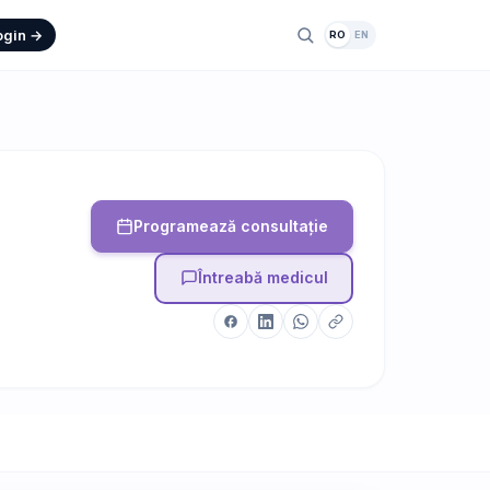
ogin →
RO
EN
Programează consultație
Întreabă medicul