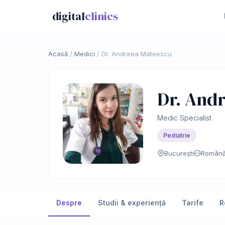
digital
clinics
Acasă
/
Medici
/
Dr. Andreea Mateescu
Dr. And
Medic Specialist
Pediatrie
București
Română
Despre
Studii & experiență
Tarife
R