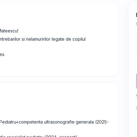
 Mateescu!
rebarilor si nelamuririlor legate de copilul
es.
t Pediatru+competenta ultrasonografie generala (2025-