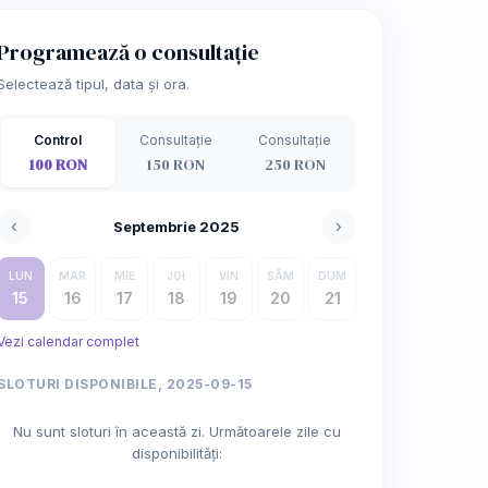
Programează o consultație
Selectează tipul, data și ora.
Control
Consultație
Consultație
100 RON
150 RON
250 RON
‹
›
Septembrie 2025
LUN
MAR
MIE
JOI
VIN
SÂM
DUM
15
16
17
18
19
20
21
Vezi calendar complet
SLOTURI DISPONIBILE, 2025-09-15
Nu sunt sloturi în această zi. Următoarele zile cu
disponibilități: