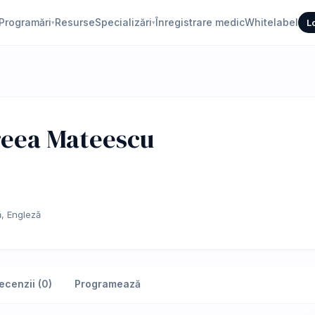
Programări
Resurse
Specializări
Înregistrare medic
Whitelabel
L
▾
▾
reea Mateescu
, Engleză
ecenzii (0)
Programează