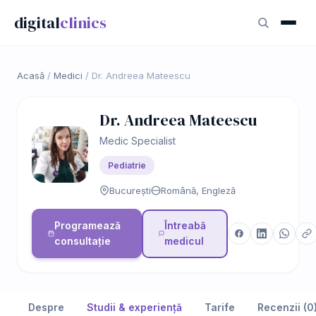
digital
clinics
Acasă
/
Medici
/
Dr. Andreea Mateescu
Dr. Andreea Mateescu
Medic Specialist
Pediatrie
București
Română, Engleză
Programează
Întreabă
consultație
medicul
Despre
Studii & experiență
Tarife
Recenzii (0