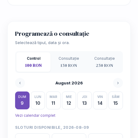
Programează o consultație
Selectează tipul, data și ora.
Control
Consultație
Consultație
100 RON
150 RON
250 RON
‹
›
August 2026
DUM
LUN
MAR
MIE
JOI
VIN
SÂM
9
10
11
12
13
14
15
Vezi calendar complet
SLOTURI DISPONIBILE, 2026-08-09