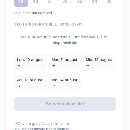
19
20
21
22
23
24
25
Vezi calendar complet
SLOTURI DISPONIBILE, 2026-05-19
Nu sunt sloturi în această zi. Următoarele zile cu
disponibilități:
Lun, 10 august
Mar, 11 august
Mie, 12 august
→
→
→
Joi, 13 august
Vin, 14 august
→
→
Selectează un slot
Anulare gratuită cu 24h înainte
Plată securizată prin Mobilpay