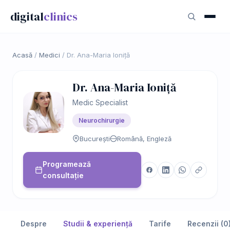
digital
clinics
Acasă
/
Medici
/
Dr. Ana-Maria Ioniță
Dr. Ana-Maria Ioniță
Medic Specialist
Neurochirurgie
București
Română, Engleză
Programează
consultație
Despre
Studii & experiență
Tarife
Recenzii (0