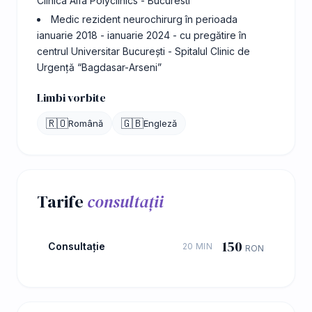
Clinica Alfa Polyclinics - Bucuresti
Medic rezident neurochirurg în perioada
ianuarie 2018 - ianuarie 2024 - cu pregătire în
centrul Universitar București - Spitalul Clinic de
Urgență “Bagdasar-Arseni”
Limbi vorbite
🇷🇴
🇬🇧
Română
Engleză
Tarife
consultații
150
Consultație
20 MIN
RON