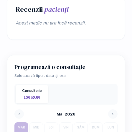
Recenzii
pacienți
Acest medic nu are încă recenzii.
Programează o consultație
Selectează tipul, data și ora.
Consultație
150 RON
‹
›
Mai 2026
MAR
MIE
JOI
VIN
SÂM
DUM
LUN