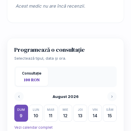
Acest medic nu are încă recenzii.
Programează o consultație
Selectează tipul, data și ora.
Consultație
100 RON
‹
›
August 2026
DUM
LUN
MAR
MIE
JOI
VIN
SÂM
9
10
11
12
13
14
15
Vezi calendar complet