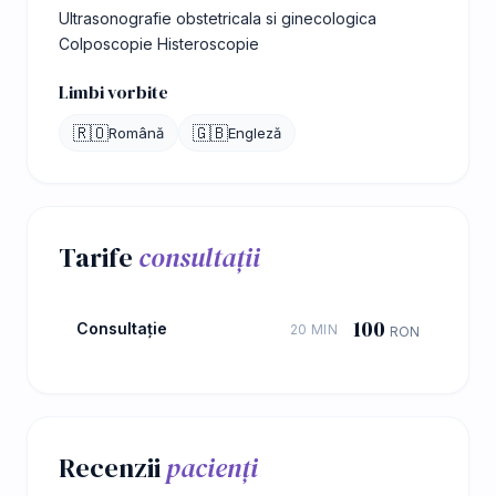
Ultrasonografie obstetricala si ginecologica
Colposcopie Histeroscopie
Limbi vorbite
🇷🇴
🇬🇧
Română
Engleză
Tarife
consultații
100
Consultație
20 MIN
RON
Recenzii
pacienți