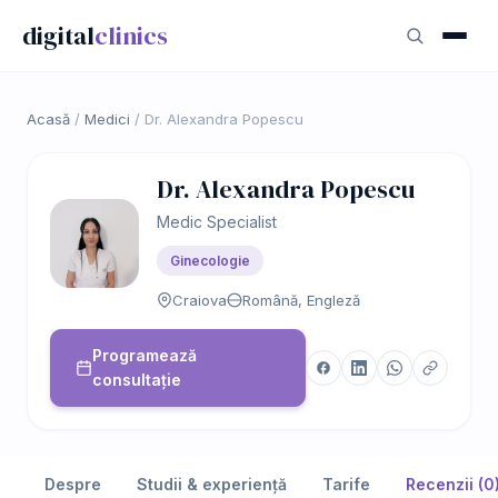
digital
clinics
Acasă
/
Medici
/
Dr. Alexandra Popescu
Dr. Alexandra Popescu
Medic Specialist
Ginecologie
Craiova
Română, Engleză
Programează
consultație
Despre
Studii & experiență
Tarife
Recenzii (0