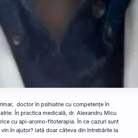
imar, doctor în psihiatrie cu competențe în
atrie. În practica medicală, dr. Alexandru Micu
rice cu api-aromo-fitoterapia. În ce cazuri sunt
in în ajutor? Iată doar câteva din întrebările la