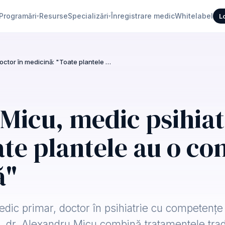
Programări
Resurse
Specializări
Înregistrare medic
Whitelabel
L
▾
▾
Dr. Alexandru Micu, medic psihiatru, doctor în medicină: "Toate plantele au o componentă cu acțiune psihică"
Micu, medic psihiat
ate plantele au o c
ă"
dic primar, doctor în psihiatrie cu competențe 
ă, dr. Alexandru Micu combină tratamentele trad