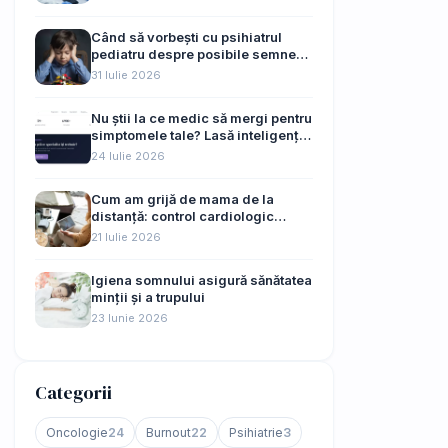
Când să vorbești cu psihiatrul
pediatru despre posibile semne
de autism ale copilului tău
31 Iulie 2026
Nu știi la ce medic să mergi pentru
simptomele tale? Lasă inteligența
artificială să te ghideze
24 Iulie 2026
Cum am grijă de mama de la
distanță: control cardiologic
online, fără drumuri de 45 km
21 Iulie 2026
Igiena somnului asigură sănătatea
minții și a trupului
23 Iunie 2026
Categorii
Oncologie
24
Burnout
22
Psihiatrie
3