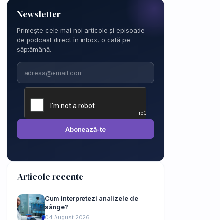
Newsletter
Primește cele mai noi articole și episoade
de podcast direct în inbox, o dată pe
săptămână.
Email
Abonează-te
Articole recente
Cum interpretezi analizele de
sânge?
04 August 2026