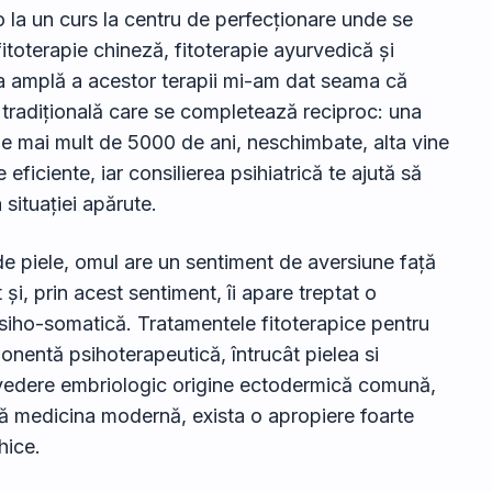
 la un curs la centru de perfecționare unde se
fitoterapie chineză, fitoterapie ayurvedică și
a amplă a acestor terapii mi-am dat seama că
ă tradițională care se completează reciproc: una
ă de mai mult de 5000 de ani, neschimbate, alta vine
eficiente, iar consilierea psihiatrică te ajută să
situației apărute.
de piele, omul are un sentiment de aversiune față
i, prin acest sentiment, îi apare treptat o
siho-somatică. Tratamentele fitoterapice pentru
nentă psihoterapeutică, întrucât pielea si
 vedere embriologic origine ectodermică comună,
ară medicina modernă, exista o apropiere foarte
hice.