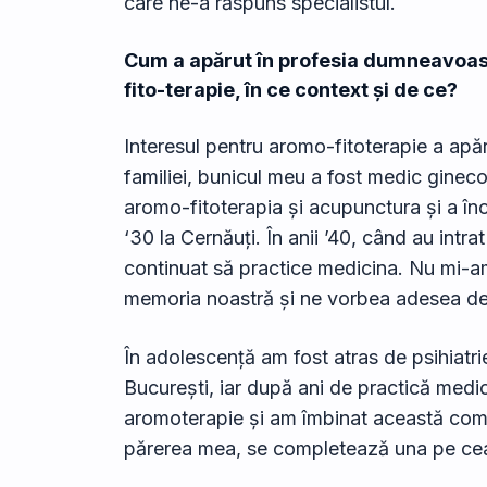
care ne-a răspuns specialistul.
Cum a apărut în profesia dumneavoas
fito-terapie, în ce context și de ce?
Interesul pentru aromo-fitoterapie a apărut
familiei, bunicul meu a fost medic ginecolo
aromo-fitoterapia și acupunctura și a înc
‘30 la Cernăuți. În anii ’40, când au intr
continuat să practice medicina. Nu mi-a
memoria noastră și ne vorbea adesea desp
În adolescență am fost atras de psihiatri
București, iar după ani de practică medic
aromoterapie și am îmbinat această comp
părerea mea, se completează una pe cea