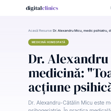
digital
clinics
Acasă
/
Resurse
/
MEDICINĂ HOMEOPATĂ
Dr. Alexandru 
medicină: "To
acțiune psihic
Dr. Alexandru-Cătălin Micu este me
psihogeriatrie. În practica medical