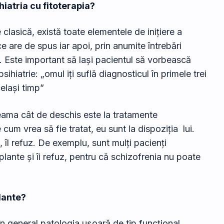
iatria cu fitoterapia?
clasică, există toate elementele de inițiere a
e are de spus iar apoi, prin anumite întrebări
. Este important să lași pacientul să vorbească
iatrie: „omul iți suflă diagnosticul în primele trei
celași timp”
seama cât de deschis este la tratamente
um vrea să fie tratat, eu sunt la dispoziția lui.
 îl refuz. De exemplu, sunt mulți pacienți
lante și îi refuz, pentru că schizofrenia nu poate
plante?
în general patologia ușoară de tip funcțional,