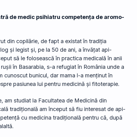
tră de medic psihiatru competența de aromo-
 din copilărie, de fapt a existat în tradiția
g și legist și, pe la 50 de ani, a învățat api-
eput să le folosească în practica medicală în anii
at rușii în Basarabia, s-a refugiat în România unde a
m cunoscut bunicul, dar mama l-a menținut în
re pasiunea lui pentru medicină și fitoterapie.
e, am studiat la Facultatea de Medicină din
ală tradițională am început să fiu interesat de api-
etență cu medicina tradițională pentru că, după
laltă.