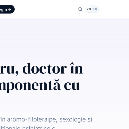
ogin →
RO
EN
ru, doctor în
omponentă cu
în aromo-fitoteraipe, sexologie și
iționale psihiatrice c…