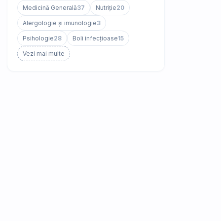
Medicină Generală
37
Nutriție
20
Alergologie și imunologie
3
Psihologie
28
Boli infecțioase
15
Vezi mai multe