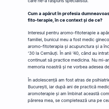
care ne-a răspuns specialistul.
Cum a apărut în profesia dumneavoas
fito-terapie, în ce context și de ce?
Interesul pentru aromo-fitoterapie a apărut
familiei, bunicul meu a fost medic ginecolo
aromo-fitoterapia și acupunctura și a înc
‘30 la Cernăuți. În anii ’40, când au intr
continuat să practice medicina. Nu mi-a
memoria noastră și ne vorbea adesea desp
În adolescență am fost atras de psihiatri
București, iar după ani de practică medic
aromoterapie și am îmbinat această comp
părerea mea, se completează una pe cea