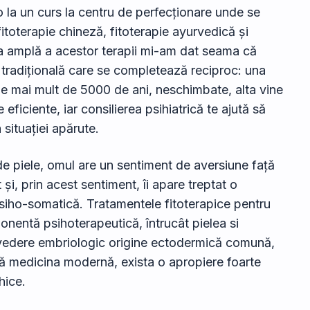
 la un curs la centru de perfecționare unde se
fitoterapie chineză, fitoterapie ayurvedică și
a amplă a acestor terapii mi-am dat seama că
ă tradițională care se completează reciproc: una
ă de mai mult de 5000 de ani, neschimbate, alta vine
eficiente, iar consilierea psihiatrică te ajută să
situației apărute.
de piele, omul are un sentiment de aversiune față
i, prin acest sentiment, îi apare treptat o
siho-somatică. Tratamentele fitoterapice pentru
nentă psihoterapeutică, întrucât pielea si
 vedere embriologic origine ectodermică comună,
ară medicina modernă, exista o apropiere foarte
hice.