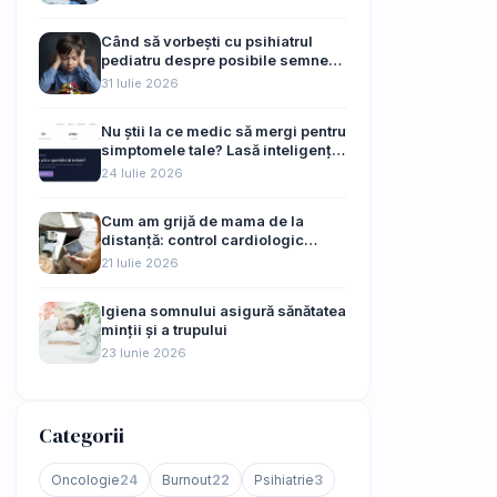
Când să vorbești cu psihiatrul
pediatru despre posibile semne
de autism ale copilului tău
31 Iulie 2026
Nu știi la ce medic să mergi pentru
simptomele tale? Lasă inteligența
artificială să te ghideze
24 Iulie 2026
Cum am grijă de mama de la
distanță: control cardiologic
online, fără drumuri de 45 km
21 Iulie 2026
Igiena somnului asigură sănătatea
minții și a trupului
23 Iunie 2026
Categorii
Oncologie
24
Burnout
22
Psihiatrie
3