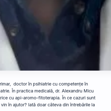
imar, doctor în psihiatrie cu competențe în
atrie. În practica medicală, dr. Alexandru Micu
rice cu api-aromo-fitoterapia. În ce cazuri sunt
in în ajutor? Iată doar câteva din întrebările la