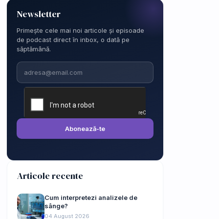
Newsletter
Primește cele mai noi articole și episoade
de podcast direct în inbox, o dată pe
săptămână.
Email
Abonează-te
Articole recente
Cum interpretezi analizele de
sânge?
04 August 2026