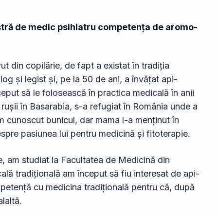
tră de medic psihiatru competența de aromo-
 din copilărie, de fapt a existat în tradiția
g și legist și, pe la 50 de ani, a învățat api-
eput să le folosească în practica medicală în anii
at rușii în Basarabia, s-a refugiat în România unde a
m cunoscut bunicul, dar mama l-a menținut în
re pasiunea lui pentru medicină și fitoterapie.
e, am studiat la Facultatea de Medicină din
ală tradițională am început să fiu interesat de api-
etență cu medicina tradițională pentru că, după
laltă.