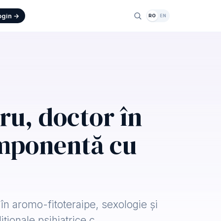
ogin →
RO
EN
ru, doctor în
omponentă cu
în aromo-fitoteraipe, sexologie și
iționale psihiatrice c…