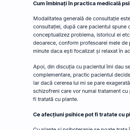
Cum îmbinați în practica medicală psih
Modalitatea generală de consultație este 
consultației, după care pacientul spune c
conceptualizez problema, istoricul ei etc
deoarece, conform profesoarei mele de psih
minute daca ești focalizat și relaxat în a
Apoi, din discuția cu pacientul îmi dau 
complementare, practic pacientul decide c
Iar dacă cererea lui mi se pare exagerată,
schizofreni care vor numai tratament cu p
fi tratată cu plante.
Ce afecțiuni psihice pot fi tratate cu 
Cu plante și psihoterapie se poate trata 