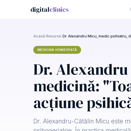
digital
clinics
Acasă
/
Resurse
/
MEDICINĂ HOMEOPATĂ
Dr. Alexandru 
medicină: "To
acțiune psihic
Dr. Alexandru-Cătălin Micu este me
psihogeriatrie. În practica medical