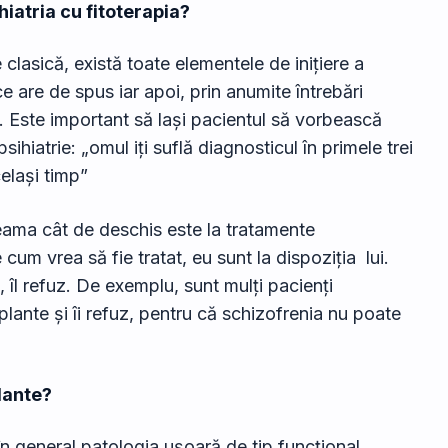
iatria cu fitoterapia?
clasică, există toate elementele de inițiere a
e are de spus iar apoi, prin anumite întrebări
. Este important să lași pacientul să vorbească
iatrie: „omul iți suflă diagnosticul în primele trei
celași timp”
seama cât de deschis este la tratamente
um vrea să fie tratat, eu sunt la dispoziția lui.
 îl refuz. De exemplu, sunt mulți pacienți
lante și îi refuz, pentru că schizofrenia nu poate
plante?
în general patologia ușoară de tip funcțional,