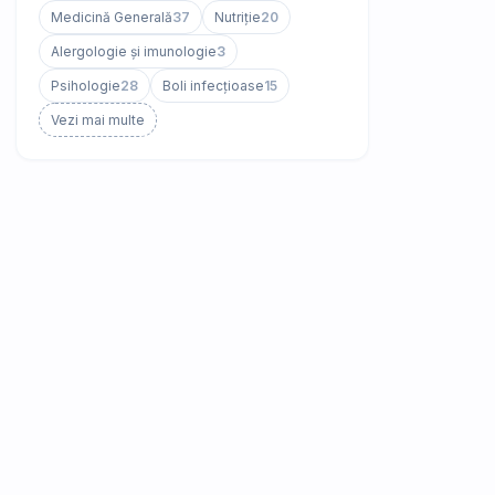
Medicină Generală
37
Nutriție
20
Alergologie și imunologie
3
Psihologie
28
Boli infecțioase
15
Vezi mai multe