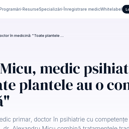
Programări
Resurse
Specializări
Înregistrare medic
Whitelabel
L
▾
▾
Dr. Alexandru Micu, medic psihiatru, doctor în medicină: "Toate plantele au o componentă cu acțiune psihică"
Micu, medic psihiat
ate plantele au o c
ă"
dic primar, doctor în psihiatrie cu competențe 
ă, dr. Alexandru Micu combină tratamentele trad