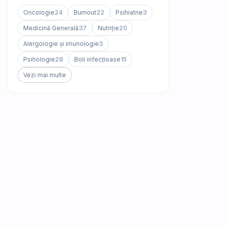
Oncologie
24
Burnout
22
Psihiatrie
3
Medicină Generală
37
Nutriție
20
Alergologie și imunologie
3
Psihologie
28
Boli infecțioase
15
Vezi mai multe