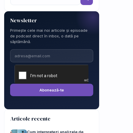
Newsletter
Primește cele mai noi articole și episoade
de podcast direct în inbox, o dată pe
săptămână.
Email
Abonează-te
Articole recente
Cum interpretezi analizele de