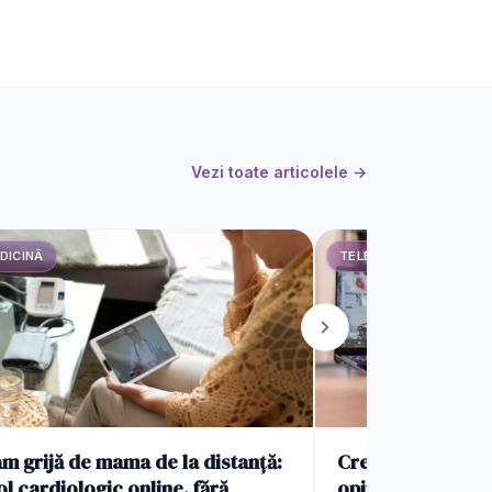
Vezi toate articolele →
DICINĂ
TELEMEDICINĂ
m grijă de mama de la distanță:
Creșterea cereri
l cardiologic online, fără
opinie medicală 