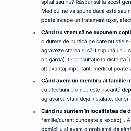
spital sau nu? Răspunsul la acest gen 
Medicul ne va spune dacă este sau n
poate începe un tratament ușor, afecț
Când nu vrem să ne expunem copiii
o durere de burtică pe care nu știe s-o
agraveze starea și să-l supună unui s
de gardă). O consultație la distanță 
alt avantaj important: medicul poate 
Când avem un membru al familiei 
cu afecțiuni cronice este riscantă depl
agravarea stării deja instalate, dar ș
Când nu suntem în localitatea de d
familie/curant cunoaște și excepții. A
domiciliu și avem o problemă de săn