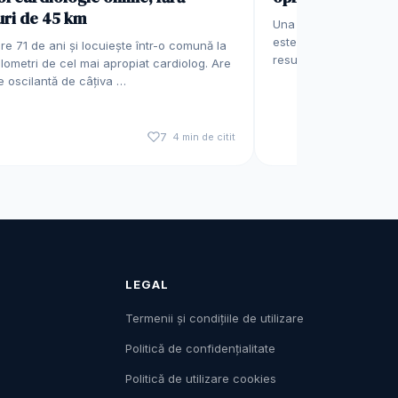
ri de 45 km
Una dintre tendințele 
este obținerea unei a 
e 71 de ani și locuiește într-o comună la
resursă importantă pe
ilometri de cel mai apropiat cardiolog. Are
e oscilantă de câțiva …
7
4 min de citit
LEGAL
Termenii și condițiile de utilizare
Politică de confidențialitate
Politică de utilizare cookies