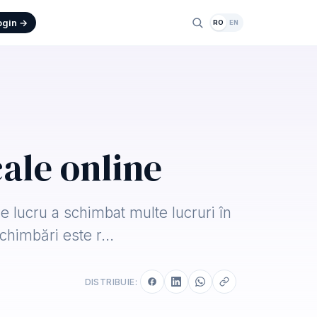
ogin →
RO
EN
cale online
de lucru a schimbat multe lucruri în
schimbări este r…
DISTRIBUIE: