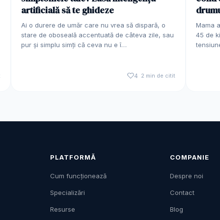
artificială să te ghideze
drumu
Ai o durere de umăr care nu vrea să dispară, o
Mama ar
stare de oboseală accentuată de câteva zile, sau
45 de k
pur și simplu simți că ceva nu e î…
tensiun
t
4
2 min de citit
PLATFORMĂ
COMPANIE
Cum funcționează
Despre noi
Specializări
Contact
Resurse
Blog