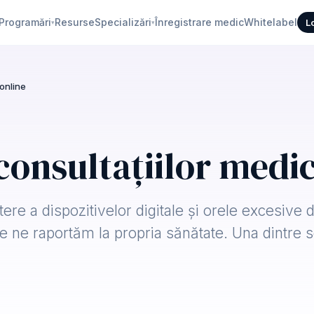
Programări
Resurse
Specializări
Înregistrare medic
Whitelabel
L
▾
▾
 online
 consultațiilor medi
tere a dispozitivelor digitale și orele excesive 
re ne raportăm la propria sănătate. Una dintre 