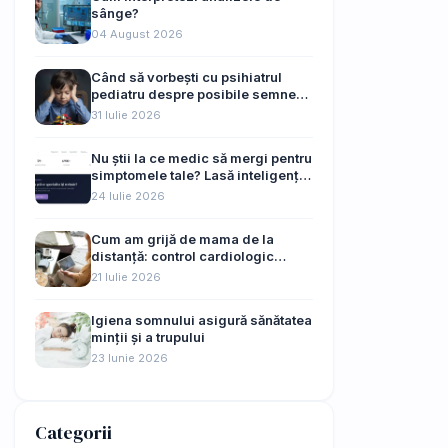
sânge?
04 August 2026
Când să vorbești cu psihiatrul
pediatru despre posibile semne
de autism ale copilului tău
31 Iulie 2026
Nu știi la ce medic să mergi pentru
simptomele tale? Lasă inteligența
artificială să te ghideze
24 Iulie 2026
Cum am grijă de mama de la
distanță: control cardiologic
online, fără drumuri de 45 km
21 Iulie 2026
Igiena somnului asigură sănătatea
minții și a trupului
23 Iunie 2026
Categorii