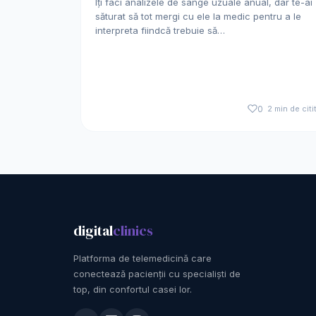
Îți faci analizele de sânge uzuale anual, dar te-ai
săturat să tot mergi cu ele la medic pentru a le
interpreta fiindcă trebuie să…
0
2 min de citi
digital
clinics
Platforma de telemedicină care
conectează pacienții cu specialiști de
top, din confortul casei lor.