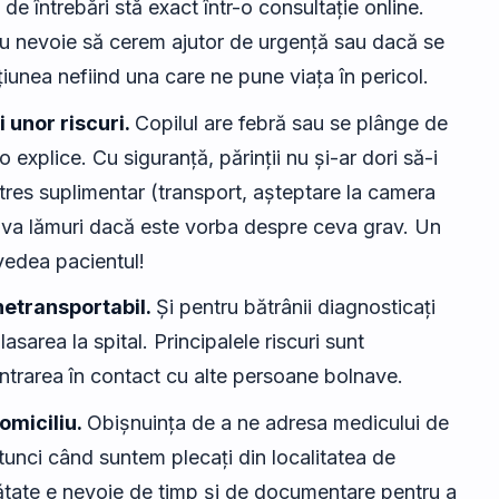
de întrebări stă exact într-o consultație online.
u nevoie să cerem ajutor de urgență sau dacă se
iunea nefiind una care ne pune viața în pericol.
 unor riscuri.
Copilul are febră sau se plânge de
 explice. Cu siguranță, părinții nu și-ar dori să-i
tres suplimentar (transport, așteptare la camera
îi va lămuri dacă este vorba despre ceva grav. Un
vedea pacientul!
netransportabil.
Și pentru bătrânii diagnosticați
asarea la spital. Principalele riscuri sunt
i intrarea în contact cu alte persoane bolnave.
omiciliu.
Obișnuința de a ne adresa medicului de
tunci când suntem plecați din localitatea de
ătate e nevoie de timp și de documentare pentru a