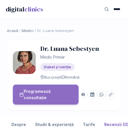
digital
clinics
Acasă
/
Medici
/
Dr. Luana Sebestyen
Dr. Luana Sebestyen
Medic Primar
Diabet și nutriție
București
Română
Programează
consultație
Despre
Studii & experiență
Tarife
Recenzii (0