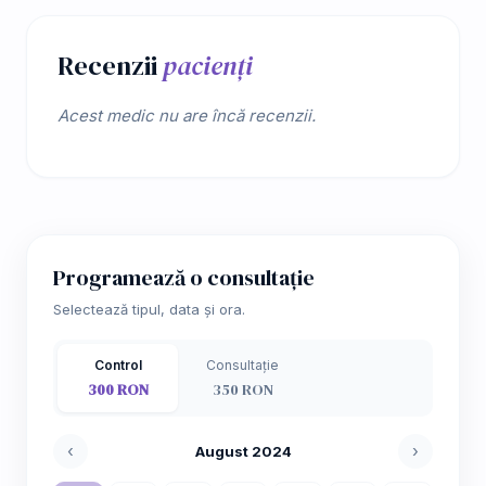
Recenzii
pacienți
Acest medic nu are încă recenzii.
Programează o consultație
Selectează tipul, data și ora.
Control
Consultație
300 RON
350 RON
‹
›
August 2024