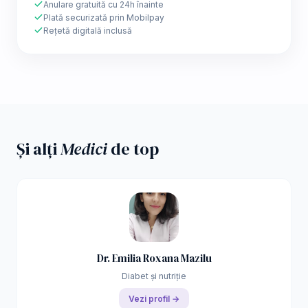
Anulare gratuită cu 24h înainte
Plată securizată prin Mobilpay
Rețetă digitală inclusă
Și alți
Medici
de top
Dr. Emilia Roxana Mazilu
Diabet și nutriție
Vezi profil →