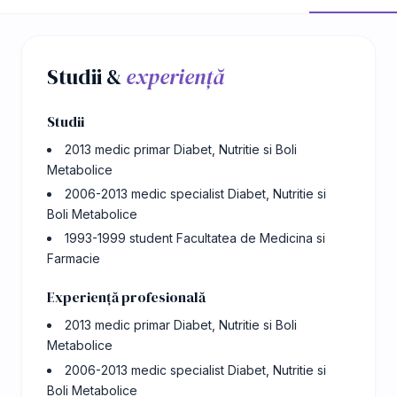
Studii &
experiență
Studii
2013 medic primar Diabet, Nutritie si Boli
Metabolice
2006-2013 medic specialist Diabet, Nutritie si
Boli Metabolice
1993-1999 student Facultatea de Medicina si
Farmacie
Experiență profesională
2013 medic primar Diabet, Nutritie si Boli
Metabolice
2006-2013 medic specialist Diabet, Nutritie si
Boli Metabolice