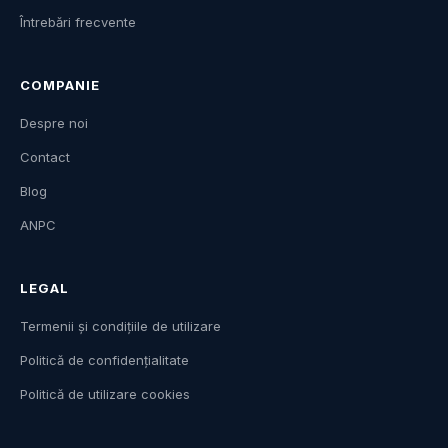
Întrebări frecvente
COMPANIE
Despre noi
Contact
Blog
ANPC
LEGAL
Termenii și condițiile de utilizare
Politică de confidențialitate
Politică de utilizare cookies