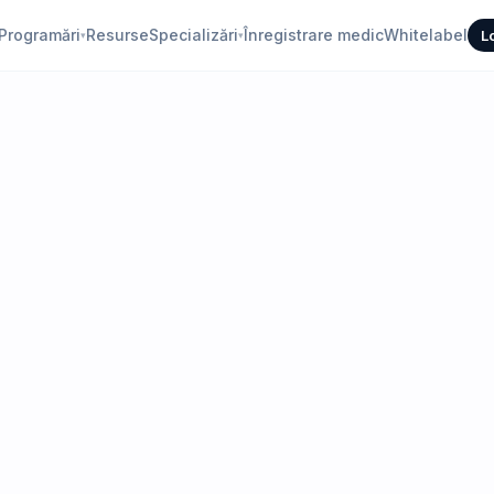
Programări
Resurse
Specializări
Înregistrare medic
Whitelabel
L
▾
▾