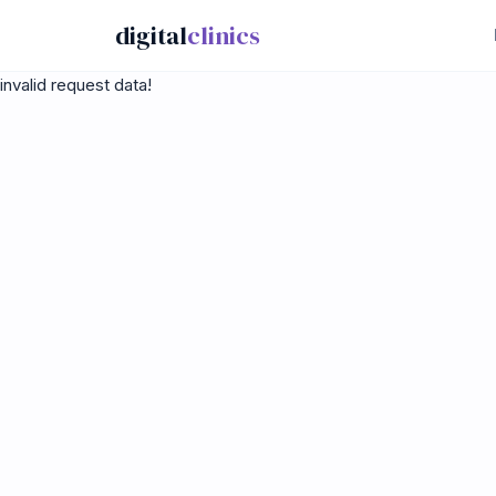
digital
clinics
invalid request data!