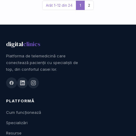
Arăt 1-12 din 24
1
2
digital
clinics
Platforma de telemedicină care
conectează pacienții cu specialiști de
top, din confortul casei lor.
PLATFORMĂ
Cum funcționează
Specializări
Resurse