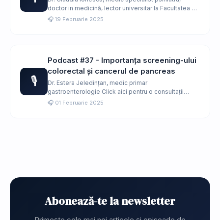
doctor in medicină, lector universitar la Facultatea de
Medic…
🎧 19 Februarie 2025
Podcast #37 - Importanța screening-ului
colorectal și cancerul de pancreas
🎙️
Dr. Estera Jeledințan, medic primar
gastroenterologie Click aici pentru o consultații
online cu dr Estera Jele…
🎧 01 Februarie 2025
Abonează-te la newsletter
Primește cele mai noi articole și episoade de