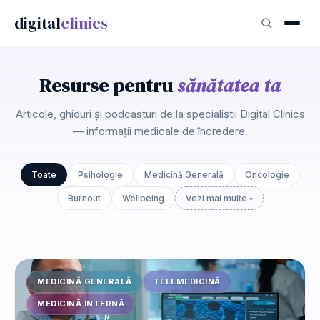
digital
clinics
Resurse pentru
sănătatea ta
Articole, ghiduri și podcasturi de la specialiștii Digital Clinics
— informații medicale de încredere.
Toate
Psihologie
Medicină Generală
Oncologie
Burnout
Wellbeing
Vezi mai multe
MEDICINĂ GENERALĂ
TELEMEDICINĂ
MEDICINĂ INTERNĂ