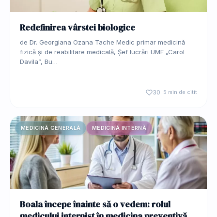
Redefinirea vârstei biologice
de Dr. Georgiana Ozana Tache Medic primar medicină
fizică și de reabilitare medicală, Șef lucrări UMF „Carol
Davila”, Bu…
30
5 min de citit
MEDICINĂ GENERALĂ
MEDICINĂ INTERNĂ
Boala începe înainte să o vedem: rolul
medicului internist în medicina preventivă