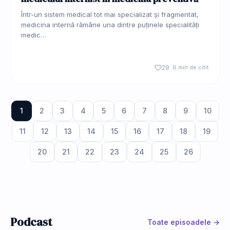
Într-un sistem medical tot mai specializat și fragmentat,
medicina internă rămâne una dintre puținele specialități
medic…
29
6 min de citit
1
2
3
4
5
6
7
8
9
10
11
12
13
14
15
16
17
18
19
20
21
22
23
24
25
26
Podcast
Toate episoadele →