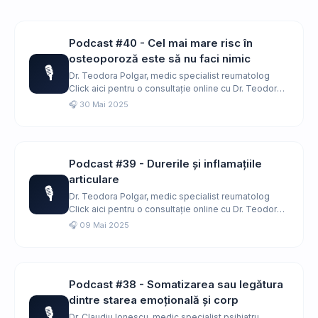
Podcast #40 - Cel mai mare risc în
osteoporoză este să nu faci nimic
🎙️
Dr. Teodora Polgar, medic specialist reumatolog
Click aici pentru o consultație online cu Dr. Teodora
Polgar. …
🎧 30 Mai 2025
Podcast #39 - Durerile și inflamațiile
articulare
🎙️
Dr. Teodora Polgar, medic specialist reumatolog
Click aici pentru o consultație online cu Dr. Teodora
Polgar. …
🎧 09 Mai 2025
Podcast #38 - Somatizarea sau legătura
dintre starea emoțională și corp
🎙️
Dr. Claudiu Ionescu, medic specialist psihiatru,